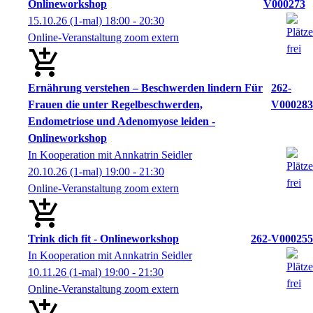
Onlineworkshop
V000273
15.10.26
(1-mal)
18:00
- 20:30
Online-Veranstaltung zoom extern
Ernährung verstehen – Beschwerden lindern Für
262-
Frauen die unter Regelbeschwerden,
V000283
Endometriose und Adenomyose leiden -
Onlineworkshop
In Kooperation mit Annkatrin Seidler
20.10.26
(1-mal)
19:00
- 21:30
Online-Veranstaltung zoom extern
Trink dich fit - Onlineworkshop
262-V000255
In Kooperation mit Annkatrin Seidler
10.11.26
(1-mal)
19:00
- 21:30
Online-Veranstaltung zoom extern