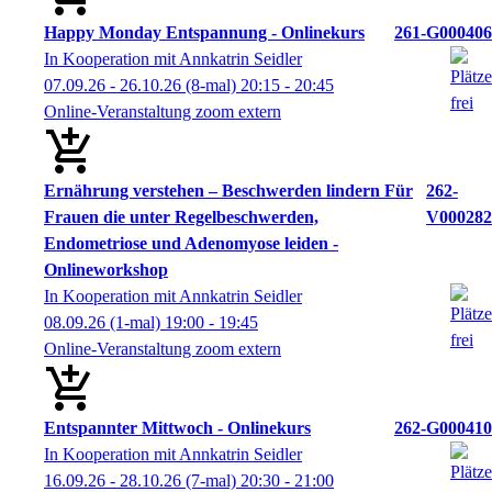
Happy Monday Entspannung - Onlinekurs
261-G000406
In Kooperation mit Annkatrin Seidler
07.09.26 - 26.10.26
(8-mal)
20:15
- 20:45
Online-Veranstaltung zoom extern
Ernährung verstehen – Beschwerden lindern Für
262-
Frauen die unter Regelbeschwerden,
V000282
Endometriose und Adenomyose leiden -
Onlineworkshop
In Kooperation mit Annkatrin Seidler
08.09.26
(1-mal)
19:00
- 19:45
Online-Veranstaltung zoom extern
Entspannter Mittwoch - Onlinekurs
262-G000410
In Kooperation mit Annkatrin Seidler
16.09.26 - 28.10.26
(7-mal)
20:30
- 21:00