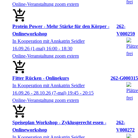
Online-Veranstaltung zoom extern
Protein Power - Mehr Stärke für den Körper -
262-
Onlineworkshop
V000259
In Kooperation mit Annkatrin Seidler
16.09.26
(1-mal)
16:00
- 18:30
Online-Veranstaltung zoom extern
Fitter Rücken - Onlinekurs
262-G000315
In Kooperation mit Annkatrin Seidler
16.09.26 - 28.10.26
(7-mal)
19:45
- 20:15
Online-Veranstaltung zoom extern
Speiseplan Workshop - Zyklusgerecht essen -
262-
Onlineworkshop
V000272
In Kooperation mit Annkatrin Seidler