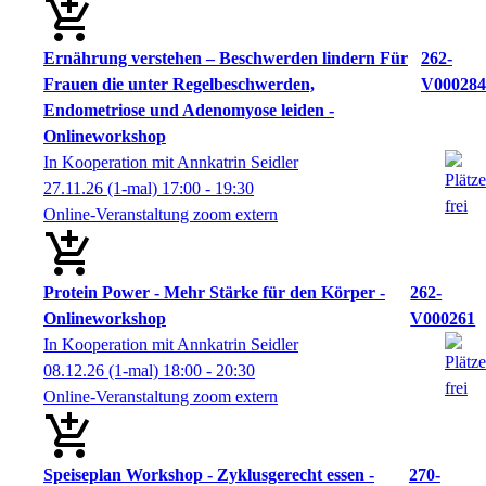
Ernährung verstehen – Beschwerden lindern Für
262-
Frauen die unter Regelbeschwerden,
V000284
Endometriose und Adenomyose leiden -
Onlineworkshop
In Kooperation mit Annkatrin Seidler
27.11.26
(1-mal)
17:00
- 19:30
Online-Veranstaltung zoom extern
Protein Power - Mehr Stärke für den Körper -
262-
Onlineworkshop
V000261
In Kooperation mit Annkatrin Seidler
08.12.26
(1-mal)
18:00
- 20:30
Online-Veranstaltung zoom extern
Speiseplan Workshop - Zyklusgerecht essen -
270-