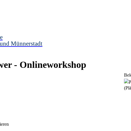
e
 und Münnerstadt
wer - Onlineworkshop
Bel
(Plä
ieren