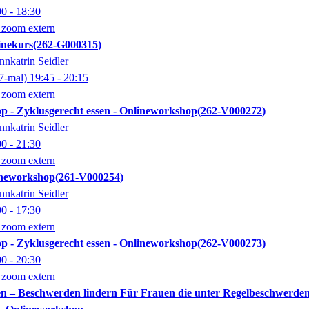
00
- 18:30
 zoom extern
inekurs
262-G000315
nnkatrin Seidler
7-mal)
19:45
- 20:15
 zoom extern
p - Zyklusgerecht essen - Onlineworkshop
262-V000272
nnkatrin Seidler
00
- 21:30
 zoom extern
lineworkshop
261-V000254
nnkatrin Seidler
00
- 17:30
 zoom extern
p - Zyklusgerecht essen - Onlineworkshop
262-V000273
00
- 20:30
 zoom extern
n – Beschwerden lindern Für Frauen die unter Regelbeschwerde