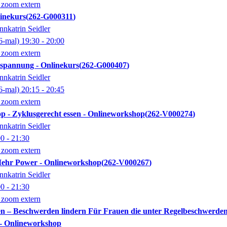
 zoom extern
linekurs
262-G000311
nnkatrin Seidler
6-mal)
19:30
- 20:00
 zoom extern
pannung - Onlinekurs
262-G000407
nnkatrin Seidler
6-mal)
20:15
- 20:45
 zoom extern
p - Zyklusgerecht essen - Onlineworkshop
262-V000274
nnkatrin Seidler
00
- 21:30
 zoom extern
Mehr Power - Onlineworkshop
262-V000267
nnkatrin Seidler
00
- 21:30
 zoom extern
n – Beschwerden lindern Für Frauen die unter Regelbeschwerde
 - Onlineworkshop