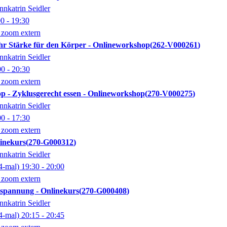
nnkatrin Seidler
00
- 19:30
 zoom extern
hr Stärke für den Körper - Onlineworkshop
262-V000261
nnkatrin Seidler
00
- 20:30
 zoom extern
p - Zyklusgerecht essen - Onlineworkshop
270-V000275
nnkatrin Seidler
00
- 17:30
 zoom extern
linekurs
270-G000312
nnkatrin Seidler
4-mal)
19:30
- 20:00
 zoom extern
pannung - Onlinekurs
270-G000408
nnkatrin Seidler
4-mal)
20:15
- 20:45