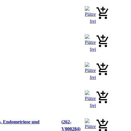
n, Endometriose und
262-
V000284