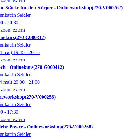
 zoom extern
hr Stärke für den Körper - Onlineworkshop
270-V000262
nnkatrin Seidler
00
- 20:30
 zoom extern
inekurs
270-G000317
nnkatrin Seidler
4-mal)
19:45
- 20:15
 zoom extern
ch - Onlinekurs
270-G000412
nnkatrin Seidler
4-mal)
20:30
- 21:00
 zoom extern
lineworkshop
270-V000256
nnkatrin Seidler
00
- 17:30
 zoom extern
Mehr Power - Onlineworkshop
270-V000268
nnkatrin Seidler