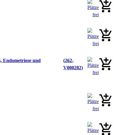
n, Endometriose und
262-
V000282