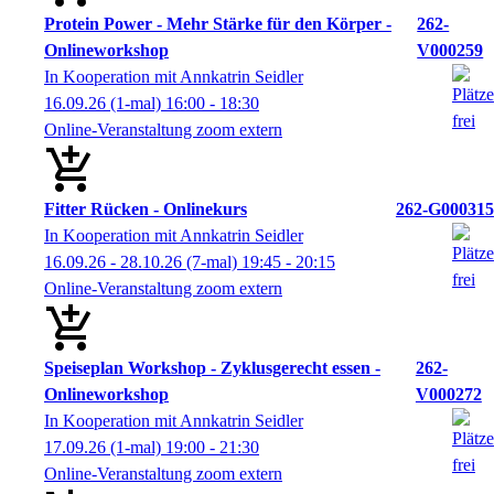
Protein Power - Mehr Stärke für den Körper -
262-
Onlineworkshop
V000259
In Kooperation mit Annkatrin Seidler
16.09.26
(1-mal)
16:00
- 18:30
Online-Veranstaltung zoom extern
Fitter Rücken - Onlinekurs
262-G000315
In Kooperation mit Annkatrin Seidler
16.09.26 - 28.10.26
(7-mal)
19:45
- 20:15
Online-Veranstaltung zoom extern
Speiseplan Workshop - Zyklusgerecht essen -
262-
Onlineworkshop
V000272
In Kooperation mit Annkatrin Seidler
17.09.26
(1-mal)
19:00
- 21:30
Online-Veranstaltung zoom extern