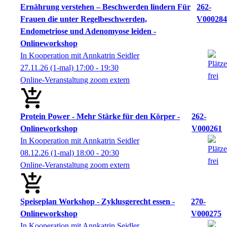
Ernährung verstehen – Beschwerden lindern Für
262-
Frauen die unter Regelbeschwerden,
V000284
Endometriose und Adenomyose leiden -
Onlineworkshop
In Kooperation mit Annkatrin Seidler
27.11.26
(1-mal)
17:00
- 19:30
Online-Veranstaltung zoom extern
Protein Power - Mehr Stärke für den Körper -
262-
Onlineworkshop
V000261
In Kooperation mit Annkatrin Seidler
08.12.26
(1-mal)
18:00
- 20:30
Online-Veranstaltung zoom extern
Speiseplan Workshop - Zyklusgerecht essen -
270-
Onlineworkshop
V000275
In Kooperation mit Annkatrin Seidler