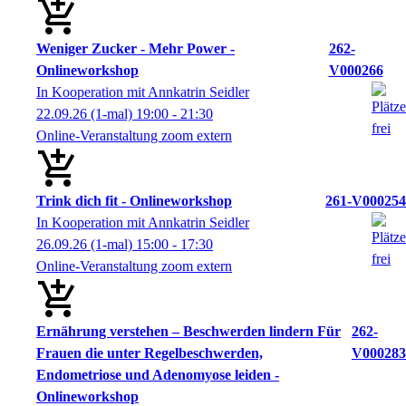
Weniger Zucker - Mehr Power -
262-
Onlineworkshop
V000266
In Kooperation mit Annkatrin Seidler
22.09.26
(1-mal)
19:00
- 21:30
Online-Veranstaltung zoom extern
Trink dich fit - Onlineworkshop
261-V000254
In Kooperation mit Annkatrin Seidler
26.09.26
(1-mal)
15:00
- 17:30
Online-Veranstaltung zoom extern
Ernährung verstehen – Beschwerden lindern Für
262-
Frauen die unter Regelbeschwerden,
V000283
Endometriose und Adenomyose leiden -
Onlineworkshop