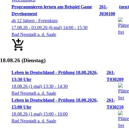
Programmieren lernen am Beispiel Game
261-
neu
Development
J030100
ab 12 Jahren - Ferienkurs
17.08.26 - 03.09.26
(6-mal)
14:00
- 15:30
Bad Neustadt a. d. Saale
18.08.26
(Dienstag)
Leben in Deutschland - Prüfung 18.08.2026,
261-
13:30 Uhr
T030209
18.08.26
(1-mal)
13:30
- 14:30
Bad Neustadt a. d. Saale
Leben in Deutschland - Prüfung 18.08.2026,
261-
15:00 Uhr
T030210
18.08.26
(1-mal)
15:00
- 16:00
Bad Neustadt a. d. Saale