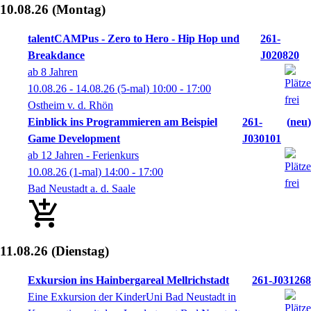
10.08.26
(Montag)
talentCAMPus - Zero to Hero - Hip Hop und
261-
Breakdance
J020820
ab 8 Jahren
10.08.26 - 14.08.26
(5-mal)
10:00
- 17:00
Ostheim v. d. Rhön
Einblick ins Programmieren am Beispiel
261-
neu
Game Development
J030101
ab 12 Jahren - Ferienkurs
10.08.26
(1-mal)
14:00
- 17:00
Bad Neustadt a. d. Saale
11.08.26
(Dienstag)
Exkursion ins Hainbergareal Mellrichstadt
261-J031268
Eine Exkursion der KinderUni Bad Neustadt in