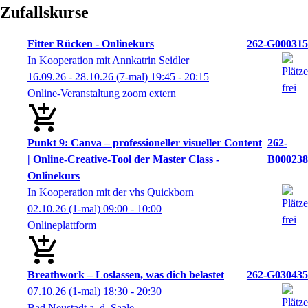
Zufallskurse
Fitter Rücken - Onlinekurs
262-G000315
In Kooperation mit Annkatrin Seidler
16.09.26 - 28.10.26
(7-mal)
19:45
- 20:15
Online-Veranstaltung zoom extern
Punkt 9: Canva – professioneller visueller Content
262-
| Online-Creative-Tool der Master Class -
B000238
Onlinekurs
In Kooperation mit der vhs Quickborn
02.10.26
(1-mal)
09:00
- 10:00
Onlineplattform
Breathwork – Loslassen, was dich belastet
262-G030435
07.10.26
(1-mal)
18:30
- 20:30
Bad Neustadt a. d. Saale