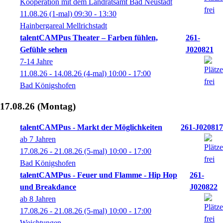
Kooperation mit dem Landratsamt Bad Neustadt
11.08.26
(1-mal)
09:30
- 13:30
Hainbergareal Mellrichstadt
talentCAMPus Theater – Farben fühlen,
261-
Gefühle sehen
J020821
7-14 Jahre
11.08.26 - 14.08.26
(4-mal)
10:00
- 17:00
Bad Königshofen
17.08.26
(Montag)
talentCAMPus - Markt der Möglichkeiten
261-J020817
ab 7 Jahren
17.08.26 - 21.08.26
(5-mal)
10:00
- 17:00
Bad Königshofen
talentCAMPus - Feuer und Flamme - Hip Hop
261-
und Breakdance
J020822
ab 8 Jahren
17.08.26 - 21.08.26
(5-mal)
10:00
- 17:00
Weichtungen