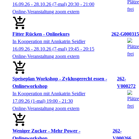
16.09.26 - 28.10.26
(7-mal)
20:30
- 21:00
Online-Veranstaltung zoom extern
Fitter Rücken - Onlinekurs
262-G000315
In Kooperation mit Annkatrin Seidler
16.09.26 - 28.10.26
(7-mal)
19:45
- 20:15
Online-Veranstaltung zoom extern
Speiseplan Workshop - Zyklusgerecht essen -
262-
Onlineworkshop
V000272
In Kooperation mit Annkatrin Seidler
17.09.26
(1-mal)
19:00
- 21:30
Online-Veranstaltung zoom extern
Weniger Zucker - Mehr Power -
262-
Onlineworkshop
V000266