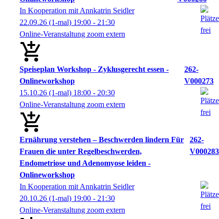
In Kooperation mit Annkatrin Seidler
22.09.26
(1-mal)
19:00
- 21:30
Online-Veranstaltung zoom extern
Speiseplan Workshop - Zyklusgerecht essen -
262-
Onlineworkshop
V000273
15.10.26
(1-mal)
18:00
- 20:30
Online-Veranstaltung zoom extern
Ernährung verstehen – Beschwerden lindern Für
262-
Frauen die unter Regelbeschwerden,
V000283
Endometriose und Adenomyose leiden -
Onlineworkshop
In Kooperation mit Annkatrin Seidler
20.10.26
(1-mal)
19:00
- 21:30
Online-Veranstaltung zoom extern