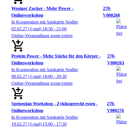
Weniger Zucker - Mehr Power -
270-
Onlineworkshop
V000268
In Kooperation mit Annkatrin Seidler
02.02.27
(1-mal)
18:30
- 21:00
Online-Veranstaltung zoom extern
Protein Power - Mehr Stärke für den Körper -
270-
Onlineworkshop
V000263
In Kooperation mit Annkatrin Seidler
08.02.27
(1-mal)
18:00
- 20:30
Online-Veranstaltung zoom extern
Speiseplan Workshop - Zyklusgerecht essen -
270-
Onlineworkshop
V000276
In Kooperation mit Annkatrin Seidler
19.02.27
(1-mal)
15:00
- 17:30