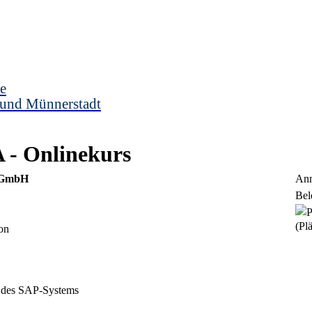
e
 und Münnerstadt
- Onlinekurs
m GmbH
Anm
Bel
(Plä
on
 des SAP-Systems