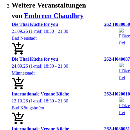
Weitere Veranstaltungen
von
Embreen
Chaudhry
Die Thai Küche for you
262-H030050
21.09.26
(1-mal)
18:30
- 21:30
Bad Neustadt
Die Thai Küche for you
262-H040007
24.09.26
(1-mal)
18:30
- 21:30
Münnerstadt
Internationale Vegane Küche
262-H020010
12.10.26
(1-mal)
18:30
- 21:30
Bad Königshofen
Internationale Vegane Küche
262-H030051