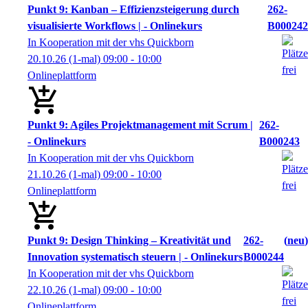
Punkt 9: Kanban – Effizienzsteigerung durch
262-
visualisierte Workflows | - Onlinekurs
B000242
In Kooperation mit der vhs Quickborn
20.10.26
(1-mal)
09:00
- 10:00
Onlineplattform
Punkt 9: Agiles Projektmanagement mit Scrum |
262-
- Onlinekurs
B000243
In Kooperation mit der vhs Quickborn
21.10.26
(1-mal)
09:00
- 10:00
Onlineplattform
Punkt 9: Design Thinking – Kreativität und
262-
neu
Innovation systematisch steuern | - Onlinekurs
B000244
In Kooperation mit der vhs Quickborn
22.10.26
(1-mal)
09:00
- 10:00
Onlineplattform