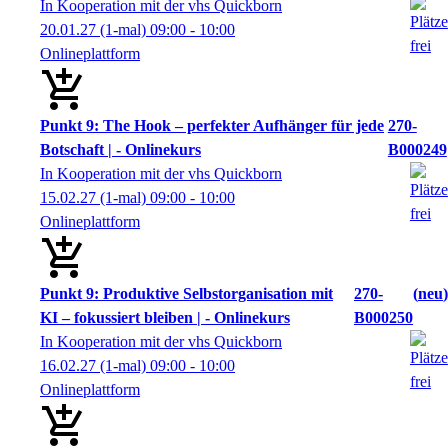
In Kooperation mit der vhs Quickborn
20.01.27
(1-mal)
09:00
- 10:00
Onlineplattform
Punkt 9: The Hook – perfekter Aufhänger für jede
270-
Botschaft | - Onlinekurs
B000249
In Kooperation mit der vhs Quickborn
15.02.27
(1-mal)
09:00
- 10:00
Onlineplattform
Punkt 9: Produktive Selbstorganisation mit
270-
neu
KI – fokussiert bleiben | - Onlinekurs
B000250
In Kooperation mit der vhs Quickborn
16.02.27
(1-mal)
09:00
- 10:00
Onlineplattform