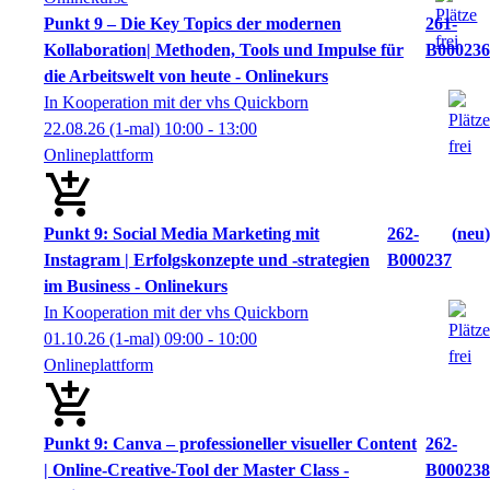
Punkt 9 – Die Key Topics der modernen
261-
Kollaboration| Methoden, Tools und Impulse für
B000236
die Arbeitswelt von heute - Onlinekurs
In Kooperation mit der vhs Quickborn
22.08.26
(1-mal)
10:00
- 13:00
Onlineplattform
Punkt 9: Social Media Marketing mit
262-
neu
Instagram | Erfolgskonzepte und -strategien
B000237
im Business - Onlinekurs
In Kooperation mit der vhs Quickborn
01.10.26
(1-mal)
09:00
- 10:00
Onlineplattform
Punkt 9: Canva – professioneller visueller Content
262-
| Online-Creative-Tool der Master Class -
B000238