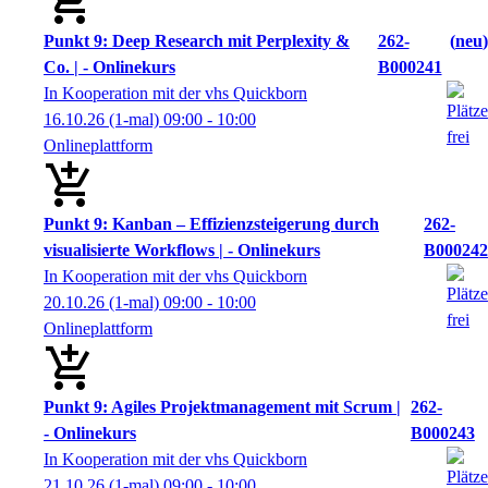
Punkt 9: Deep Research mit Perplexity &
262-
neu
Co. | - Onlinekurs
B000241
In Kooperation mit der vhs Quickborn
16.10.26
(1-mal)
09:00
- 10:00
Onlineplattform
Punkt 9: Kanban – Effizienzsteigerung durch
262-
visualisierte Workflows | - Onlinekurs
B000242
In Kooperation mit der vhs Quickborn
20.10.26
(1-mal)
09:00
- 10:00
Onlineplattform
Punkt 9: Agiles Projektmanagement mit Scrum |
262-
- Onlinekurs
B000243
In Kooperation mit der vhs Quickborn
21.10.26
(1-mal)
09:00
- 10:00