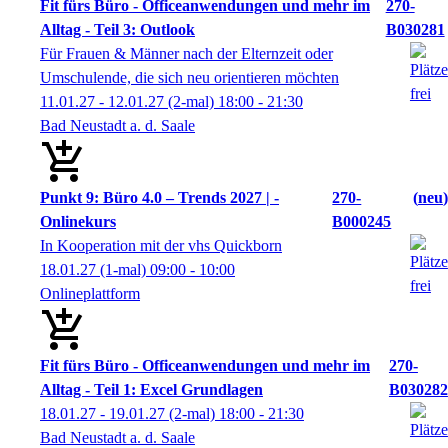
Fit fürs Büro - Officeanwendungen und mehr im
270-
Alltag - Teil 3: Outlook
B030281
Für Frauen & Männer nach der Elternzeit oder
Umschulende, die sich neu orientieren möchten
11.01.27 - 12.01.27
(2-mal)
18:00
- 21:30
Bad Neustadt a. d. Saale
Punkt 9: Büro 4.0 – Trends 2027 | -
270-
neu
Onlinekurs
B000245
In Kooperation mit der vhs Quickborn
18.01.27
(1-mal)
09:00
- 10:00
Onlineplattform
Fit fürs Büro - Officeanwendungen und mehr im
270-
Alltag - Teil 1: Excel Grundlagen
B030282
18.01.27 - 19.01.27
(2-mal)
18:00
- 21:30
Bad Neustadt a. d. Saale