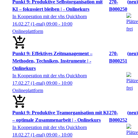
Punkt 9: Produktive Selbstorganisation mit
270-
neu
KI – fokussiert bleiben | - Onlinekurs
B000250
In Kooperation mit der vhs Quickborn
16.02.27
(1-mal)
09:00
- 10:00
Onlineplattform
Punkt 9: Effektives Zeitmanagement –
270-
neu
Methoden, Techniken, Instrumente | -
B000251
Onlinekurs
In Kooperation mit der vhs Quickborn
17.02.27
(1-mal)
09:00
- 10:00
Onlineplattform
Punkt 9: Produktive Teamorganisation mit KI
270-
neu
– optimale Zusammenarbeit | - Onlinekurs
B000252
In Kooperation mit der vhs Quickborn
18.02.27
(1-mal)
09:00
- 10:00