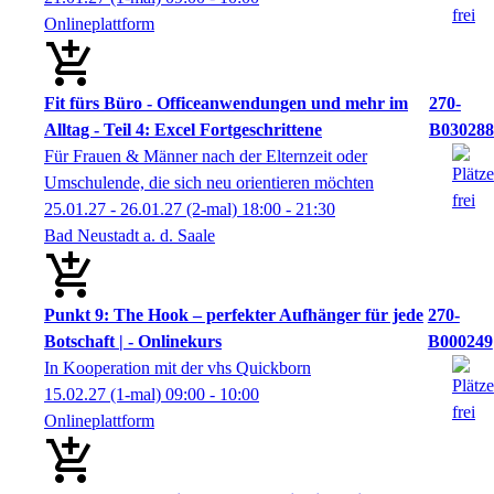
Onlineplattform
Fit fürs Büro - Officeanwendungen und mehr im
270-
Alltag - Teil 4: Excel Fortgeschrittene
B030288
Für Frauen & Männer nach der Elternzeit oder
Umschulende, die sich neu orientieren möchten
25.01.27 - 26.01.27
(2-mal)
18:00
- 21:30
Bad Neustadt a. d. Saale
Punkt 9: The Hook – perfekter Aufhänger für jede
270-
Botschaft | - Onlinekurs
B000249
In Kooperation mit der vhs Quickborn
15.02.27
(1-mal)
09:00
- 10:00
Onlineplattform