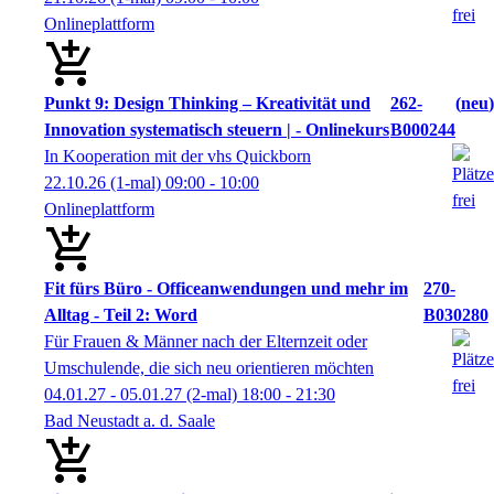
Onlineplattform
Punkt 9: Design Thinking – Kreativität und
262-
neu
Innovation systematisch steuern | - Onlinekurs
B000244
In Kooperation mit der vhs Quickborn
22.10.26
(1-mal)
09:00
- 10:00
Onlineplattform
Fit fürs Büro - Officeanwendungen und mehr im
270-
Alltag - Teil 2: Word
B030280
Für Frauen & Männer nach der Elternzeit oder
Umschulende, die sich neu orientieren möchten
04.01.27 - 05.01.27
(2-mal)
18:00
- 21:30
Bad Neustadt a. d. Saale