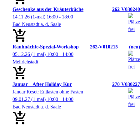
Geschenke aus der Kräuterküche
262-V030240
14.11.26
(1-mal)
16:00
- 18:00
Bad Neustadt a. d. Saale
Rauhnächte-Spezial-Workshop
262-V010215
neu
05.12.26
(1-mal)
10:00
- 14:00
Mellrichstadt
Januar – After-Holiday-Kur
270-V030227
Januar Reset: Entlasten ohne Fasten
09.01.27
(1-mal)
10:00
- 14:00
Bad Neustadt a. d. Saale