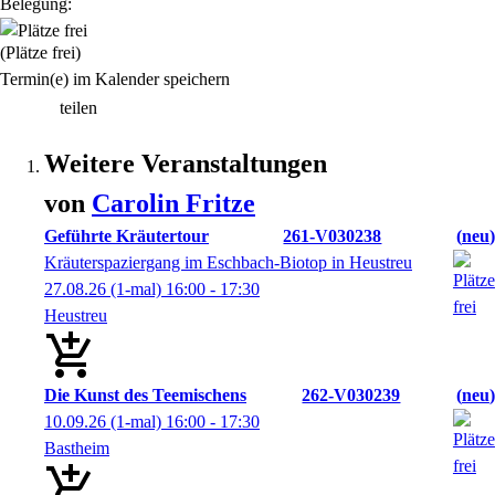
Belegung:
(Plätze frei)
Termin(e) im Kalender speichern
teilen
Weitere Veranstaltungen
von
Carolin
Fritze
Geführte Kräutertour
261-V030238
neu
Kräuterspaziergang im Eschbach-Biotop in Heustreu
27.08.26
(1-mal)
16:00
- 17:30
Heustreu
Die Kunst des Teemischens
262-V030239
neu
10.09.26
(1-mal)
16:00
- 17:30
Bastheim