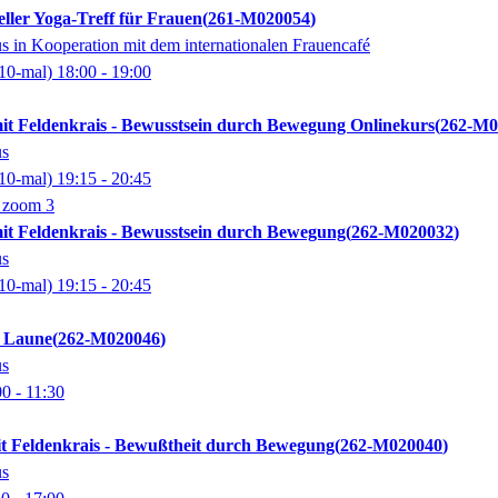
eller Yoga-Treff für Frauen
261-M020054
 in Kooperation mit dem internationalen Frauencafé
10-mal)
18:00
- 19:00
mit Feldenkrais - Bewusstsein durch Bewegung Onlinekurs
262-M0
us
10-mal)
19:15
- 20:45
g zoom 3
mit Feldenkrais - Bewusstsein durch Bewegung
262-M020032
us
10-mal)
19:15
- 20:45
 Laune
262-M020046
us
00
- 11:30
it Feldenkrais - Bewußtheit durch Bewegung
262-M020040
us