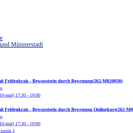
e
 und Münnerstadt
mit Feldenkrais - Bewusstsein durch Bewegung
262-M020030
us
10-mal)
17:30
- 19:00
mit Feldenkrais - Bewusstsein durch Bewegung Onlinekurs
262-M0
us
10-mal)
17:30
- 19:00
g zoom 3