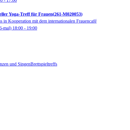
30
- 17:00
eller Yoga-Treff für Frauen
261-M020053
 in Kooperation mit dem internationalen Frauencafé
6-mal)
18:00
- 19:00
nzen und Singen
Brettspieltreffs