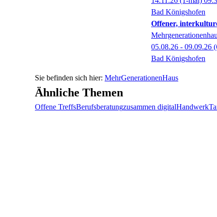
14.11.26
(1-mal)
09:
Bad Königshofen
Offener, interkultur
Mehrgenerationenhaus
05.08.26 - 09.09.26
(
Bad Königshofen
MehrGenerationenHaus
Ähnliche Themen
Offene Treffs
Berufsberatung
zusammen digital
Handwerk
Ta