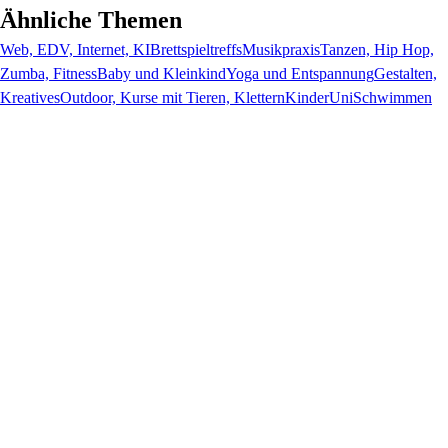
Ähnliche Themen
Web, EDV, Internet, KI
Brettspieltreffs
Musikpraxis
Tanzen, Hip Hop,
Zumba, Fitness
Baby und Kleinkind
Yoga und Entspannung
Gestalten,
Kreatives
Outdoor, Kurse mit Tieren, Klettern
KinderUni
Schwimmen