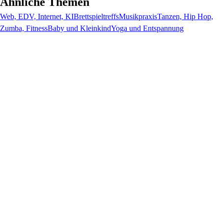
Ähnliche Themen
Web, EDV, Internet, KI
Brettspieltreffs
Musikpraxis
Tanzen, Hip Hop,
Zumba, Fitness
Baby und Kleinkind
Yoga und Entspannung