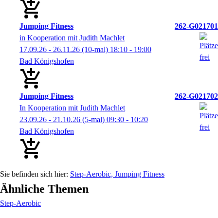
Jumping Fitness
262-G021701
in Kooperation mit Judith Machlet
17.09.26 - 26.11.26
(10-mal)
18:10
- 19:00
Bad Königshofen
Jumping Fitness
262-G021702
In Kooperation mit Judith Machlet
23.09.26 - 21.10.26
(5-mal)
09:30
- 10:20
Bad Königshofen
Step-Aerobic, Jumping Fitness
Ähnliche Themen
Step-Aerobic