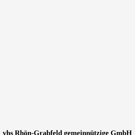
vhs Rhön-Grabfeld gemeinnützige GmbH