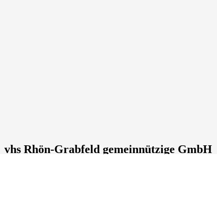
vhs Rhön-Grabfeld gemeinnützige GmbH
Postfach: 67
, 97638
Mellrichstadt
Tel.: +49 9776 7090980
kundenservice@die-vhs.de
Lage & Routenplaner