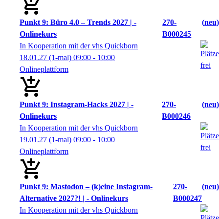
Punkt 9: Büro 4.0 – Trends 2027 | -
270-
neu
Onlinekurs
B000245
In Kooperation mit der vhs Quickborn
18.01.27
(1-mal)
09:00
- 10:00
Onlineplattform
Punkt 9: Instagram-Hacks 2027 | -
270-
neu
Onlinekurs
B000246
In Kooperation mit der vhs Quickborn
19.01.27
(1-mal)
09:00
- 10:00
Onlineplattform
Punkt 9: Mastodon – (k)eine Instagram-
270-
neu
Alternative 2027?! | - Onlinekurs
B000247
In Kooperation mit der vhs Quickborn