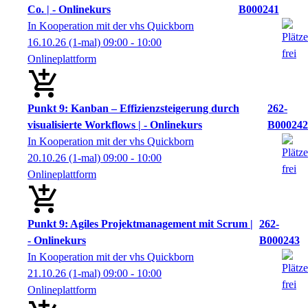
Co. | - Onlinekurs
B000241
In Kooperation mit der vhs Quickborn
16.10.26
(1-mal)
09:00
- 10:00
Onlineplattform
Punkt 9: Kanban – Effizienzsteigerung durch
262-
visualisierte Workflows | - Onlinekurs
B000242
In Kooperation mit der vhs Quickborn
20.10.26
(1-mal)
09:00
- 10:00
Onlineplattform
Punkt 9: Agiles Projektmanagement mit Scrum |
262-
- Onlinekurs
B000243
In Kooperation mit der vhs Quickborn
21.10.26
(1-mal)
09:00
- 10:00
Onlineplattform