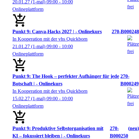
20.01.27
(1-mal)
09:00
- 10:00
Onlineplattform
Punkt 9: Canva-Hacks 2027 | - Onlinekurs
270-B000248
In Kooperation mit der vhs Quickborn
21.01.27
(1-mal)
09:00
- 10:00
Onlineplattform
Punkt 9: The Hook – perfekter Aufhänger für jede
270-
Botschaft | - Onlinekurs
B000249
In Kooperation mit der vhs Quickborn
15.02.27
(1-mal)
09:00
- 10:00
Onlineplattform
Punkt 9: Produktive Selbstorganisation mit
270-
neu
KI – fokussiert bleiben | - Onlinekurs
B000250