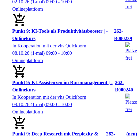
02.10.26
(1-mal)
09:00
- 10:00
Onlineplattform
Punkt 9: KI-Tools als Produktivitätsbooster | -
262-
Onlinekurs
B000239
In Kooperation mit der vhs Quickborn
08.10.26
(1-mal)
09:00
- 10:00
Onlineplattform
Punkt 9: KI-Assistenzen im Büromanagement | -
262-
Onlinekurs
B000240
In Kooperation mit der vhs Quickborn
09.10.26
(1-mal)
09:00
- 10:00
Onlineplattform
Punkt 9: Deep Research mit Perplexity &
262-
neu