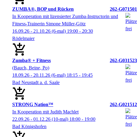
ZUMBA®, BOP und Rücken
262-G071501
In Kooperation mit lizensierter Zumba-Instructorin und
Fitness-Trainerin Simone Müller-Götz
16.09.26 - 21.10.26
(6-mal)
19:00
- 20:30
Rödelmaier
Zumba® + Fitness
262-G031523
(Bauch, Beine, Po)
18.09.26 - 20.11.26
(6-mal)
18:15
- 19:45
Bad Neustadt a. d. Saale
STRONG Nation™
262-G021512
In Kooperation mit Judith Machlet
22.09.26 - 01.12.26
(10-mal)
18:00
- 19:00
Bad Königshofen