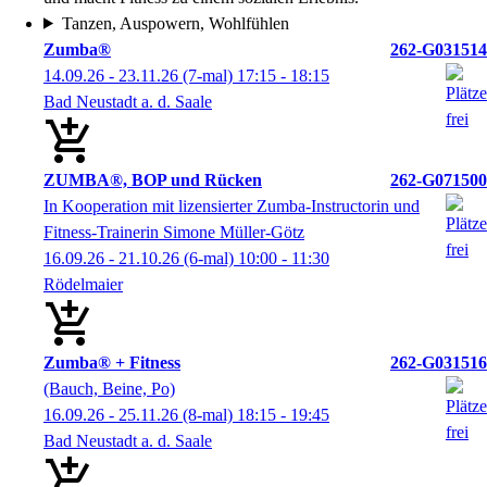
Tanzen, Auspowern, Wohlfühlen
Zumba®
262-G031514
14.09.26 - 23.11.26
(7-mal)
17:15
- 18:15
Bad Neustadt a. d. Saale
ZUMBA®, BOP und Rücken
262-G071500
In Kooperation mit lizensierter Zumba-Instructorin und
Fitness-Trainerin Simone Müller-Götz
16.09.26 - 21.10.26
(6-mal)
10:00
- 11:30
Rödelmaier
Zumba® + Fitness
262-G031516
(Bauch, Beine, Po)
16.09.26 - 25.11.26
(8-mal)
18:15
- 19:45
Bad Neustadt a. d. Saale