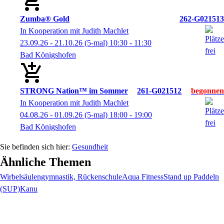
Zumba® Gold
262-G021513
In Kooperation mit Judith Machlet
23.09.26 - 21.10.26
(5-mal)
10:30
- 11:30
Bad Königshofen
STRONG Nation™ im Sommer
261-G021512
In Kooperation mit Judith Machlet
04.08.26 - 01.09.26
(5-mal)
18:00
- 19:00
Bad Königshofen
Gesundheit
Ähnliche Themen
Wirbelsäulengymnastik, Rückenschule
Aqua Fitness
Stand up Paddeln
(SUP)
Kanu