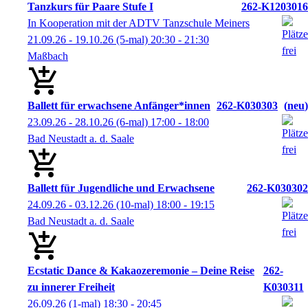
Tanzkurs für Paare Stufe I
262-K1203016
In Kooperation mit der ADTV Tanzschule Meiners
21.09.26 - 19.10.26
(5-mal)
20:30
- 21:30
Maßbach
Ballett für erwachsene Anfänger*innen
262-K030303
neu
23.09.26 - 28.10.26
(6-mal)
17:00
- 18:00
Bad Neustadt a. d. Saale
Ballett für Jugendliche und Erwachsene
262-K030302
24.09.26 - 03.12.26
(10-mal)
18:00
- 19:15
Bad Neustadt a. d. Saale
Ecstatic Dance & Kakaozeremonie – Deine Reise
262-
zu innerer Freiheit
K030311
26.09.26
(1-mal)
18:30
- 20:45