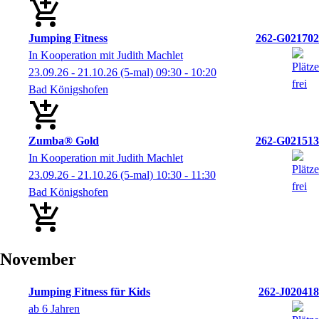
Jumping Fitness
262-G021702
In Kooperation mit Judith Machlet
23.09.26 - 21.10.26
(5-mal)
09:30
- 10:20
Bad Königshofen
Zumba® Gold
262-G021513
In Kooperation mit Judith Machlet
23.09.26 - 21.10.26
(5-mal)
10:30
- 11:30
Bad Königshofen
November
Jumping Fitness für Kids
262-J020418
ab 6 Jahren