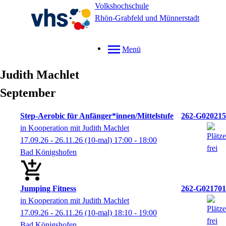
Volkshochschule
Rhön-Grabfeld und Münnerstadt
Menü
Judith
Machlet
September
Step-Aerobic für Anfänger*innen/Mittelstufe
262-G020215
in Kooperation mit Judith Machlet
17.09.26 - 26.11.26
(10-mal)
17:00
- 18:00
Bad Königshofen
Jumping Fitness
262-G021701
in Kooperation mit Judith Machlet
17.09.26 - 26.11.26
(10-mal)
18:10
- 19:00
Bad Königshofen