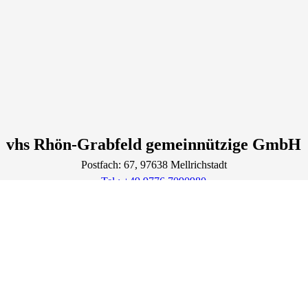
vhs Rhön-Grabfeld gemeinnützige GmbH
Postfach: 67
, 97638
Mellrichstadt
Tel.: +49 9776 7090980
kundenservice@die-vhs.de
Lage & Routenplaner