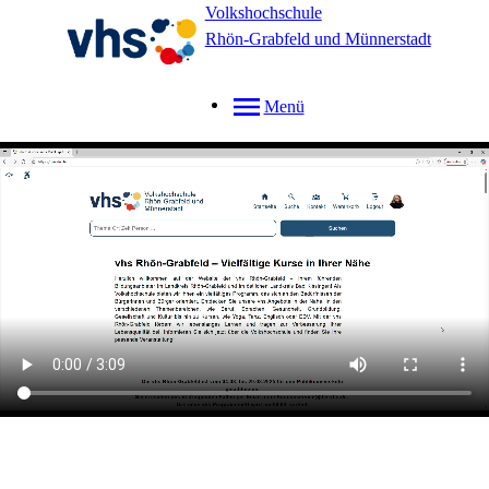
Volkshochschule
Rhön-Grabfeld und Münnerstadt
Menü