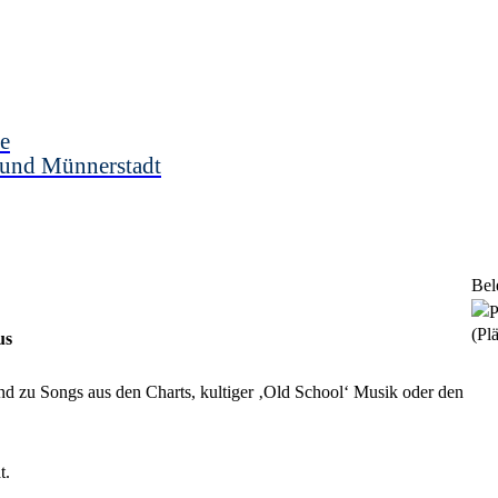
e
 und Münnerstadt
Bel
(Plä
us
end zu Songs aus den Charts, kultiger ‚Old School‘ Musik oder den
t.