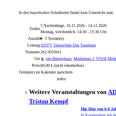
In den bayerischen Schulferien findet kein Unterricht statt.
5 Nachmittage, 16.11.2026 - 14.12.2026
Zeiten
Montag, wöchentlich, 14:30 - 15:30 Uhr
Anzahl
5 Termin(e)
Leitung
ADTV Tanzschule Das Tanzhaus
Nummer
262-J010411
Ort
vhs-Bürgerhaus
,
Marktplatz 2, 97638 Mellr
Preis
60,00 €
(nicht rabattierbar)
Termin(e) im Kalender speichern
teilen
Weitere Veranstaltungen von
AD
Tristan Kempf
Hip Hop von 6-8 Ja
In Kooperation mit 