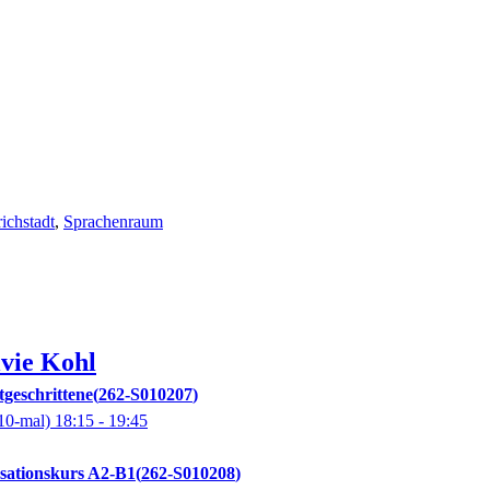
ichstadt
,
Sprachenraum
lvie
Kohl
tgeschrittene
262-S010207
10-mal)
18:15
- 19:45
sationskurs A2-B1
262-S010208