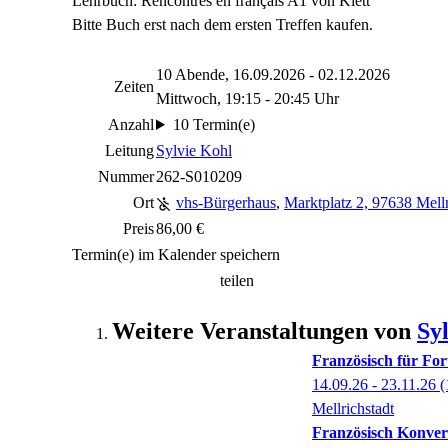
Lehrbuch: Rencontres en français A1 von Klett
Bitte Buch erst nach dem ersten Treffen kaufen.
10 Abende, 16.09.2026 - 02.12.2026
Zeiten
Mittwoch, 19:15 - 20:45 Uhr
Anzahl
10 Termin(e)
Leitung
Sylvie Kohl
Nummer
262-S010209
Ort
vhs-Bürgerhaus
,
Marktplatz 2, 97638 Mellr
Preis
86,00 €
Termin(e) im Kalender speichern
teilen
Weitere Veranstaltungen von
Sy
Französisch für For
14.09.26 - 23.11.26
(
Mellrichstadt
Französisch Konver