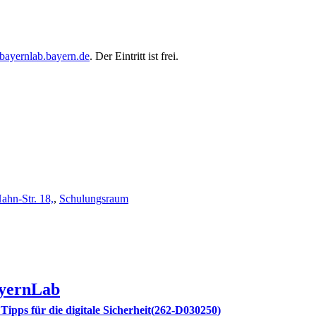
bayernlab.bayern.de
. Der Eintritt ist frei.
ahn-Str. 18,
,
Schulungsraum
yernLab
ipps für die digitale Sicherheit
262-D030250