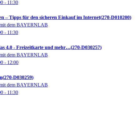
00
- 11:30
en – Tipps für den sicheren Einkauf im Internet
270-D010200
on mit dem BAYERNLAB
00
- 11:30
as 4.0 - Freizeitkarte und mehr…
270-D030257
on mit dem BAYERNLAB
00
- 12:00
n
270-D030259
on mit dem BAYERNLAB
00
- 11:30