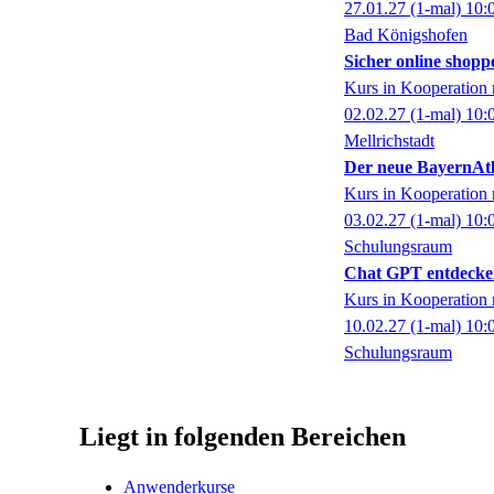
27.01.27
(1-mal)
10:
Bad Königshofen
Sicher online shopp
Kurs in Kooperati
02.02.27
(1-mal)
10:
Mellrichstadt
Der neue BayernAtl
Kurs in Kooperati
03.02.27
(1-mal)
10:
Schulungsraum
Chat GPT entdecke
Kurs in Kooperati
10.02.27
(1-mal)
10:
Schulungsraum
Liegt in folgenden Bereichen
Anwenderkurse