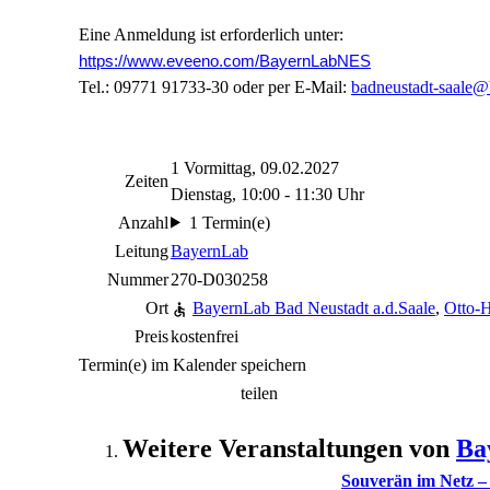
Eine Anmeldung ist erforderlich unter:
https://www.eveeno.com/BayernLabNES
Tel.: 09771 91733-30 oder per E-Mail:
badneustadt-saale@
1 Vormittag, 09.02.2027
Zeiten
Dienstag, 10:00 - 11:30 Uhr
Anzahl
1 Termin(e)
Leitung
BayernLab
Nummer
270-D030258
Ort
BayernLab Bad Neustadt a.d.Saale
,
Otto-H
Preis
kostenfrei
Termin(e) im Kalender speichern
teilen
Weitere Veranstaltungen von
Ba
Souverän im Netz – T