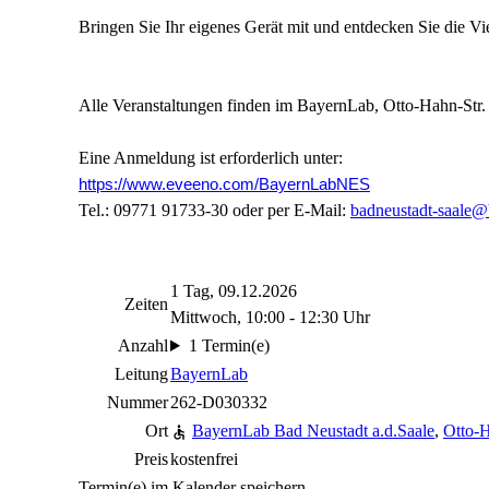
Bringen Sie Ihr eigenes Gerät mit und entdecken Sie die Vie
Alle Veranstaltungen finden im BayernLab, Otto-Hahn-Str. 
Eine Anmeldung ist erforderlich unter:
https://www.eveeno.com/BayernLabNES
Tel.: 09771 91733-30 oder per E-Mail:
badneustadt-saale@
1 Tag, 09.12.2026
Zeiten
Mittwoch, 10:00 - 12:30 Uhr
Anzahl
1 Termin(e)
Leitung
BayernLab
Nummer
262-D030332
Ort
BayernLab Bad Neustadt a.d.Saale
,
Otto-H
Preis
kostenfrei
Termin(e) im Kalender speichern