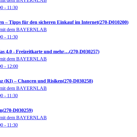
on mit dem BAYERNLAB
00
- 11:30
en – Tipps für den sicheren Einkauf im Internet
270-D010200
on mit dem BAYERNLAB
00
- 11:30
as 4.0 - Freizeitkarte und mehr…
270-D030257
on mit dem BAYERNLAB
00
- 12:00
enz (KI) – Chancen und Risiken
270-D030258
on mit dem BAYERNLAB
00
- 11:30
n
270-D030259
on mit dem BAYERNLAB
00
- 11:30