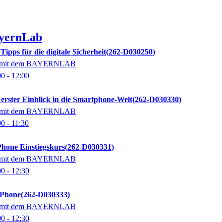
yernLab
ipps für die digitale Sicherheit
262-D030250
on mit dem BAYERNLAB
00
- 12:00
rster Einblick in die Smartphone-Welt
262-D030330
on mit dem BAYERNLAB
00
- 11:30
hone Einstiegskurs
262-D030331
on mit dem BAYERNLAB
00
- 12:30
iPhone
262-D030333
on mit dem BAYERNLAB
00
- 12:30