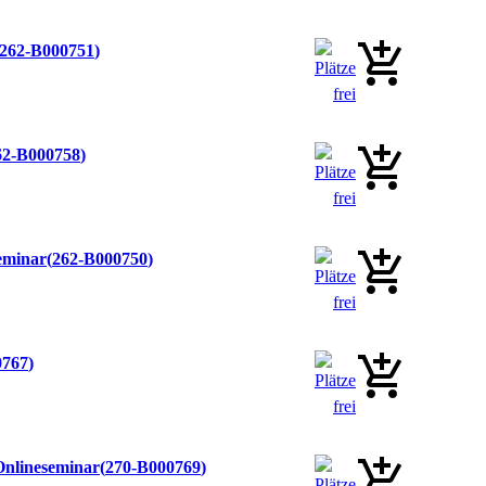
262-B000751
62-B000758
seminar
262-B000750
0767
Onlineseminar
270-B000769