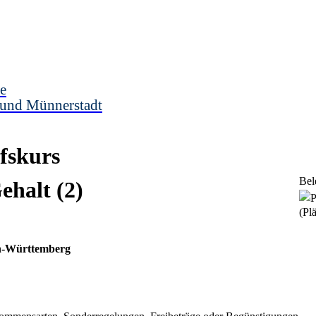
e
 und Münnerstadt
ufskurs
Bel
ehalt (2)
(Plä
en-Württemberg