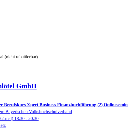
al
(nicht rabattierbar)
hlötel GmbH
erter Berufskurs Xpert Business Finanzbuchführung (2) Onlinesemi
dem Bayerischen Volkshochschulverband
22-mal)
18:30
- 20:30
etz