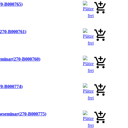
70-B000765
270-B000761
seminar
270-B000760
70-B000774
ineseminar
270-B000775