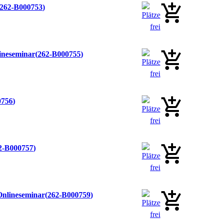
262-B000753
lineseminar
262-B000755
0756
2-B000757
Onlineseminar
262-B000759