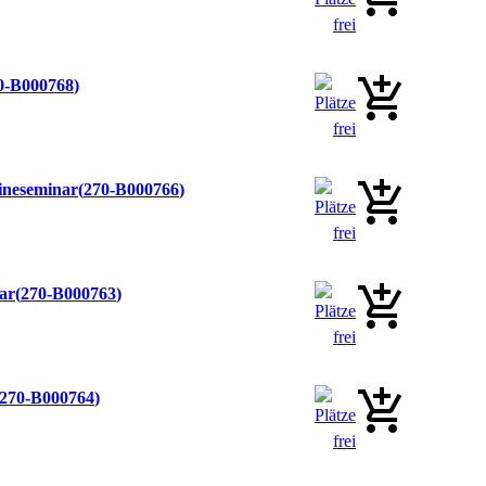
0-B000768
lineseminar
270-B000766
nar
270-B000763
270-B000764