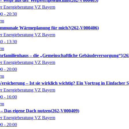
– Wege aus der Wegwerfgesellschaft
262-V000405
der Energieberatung VZ Bayern
00
- 20:30
orm
kommunale Wärmeplanung für mich?
262-V000406
der Energieberatung VZ Bayern
30
- 13:30
orm
hrfamilienhaus – die „Gemeinschaftliche Gebäudeversorgung“!
26
der Energieberatung VZ Bayern
00
- 20:00
orm
Versicherung – Ist sie wirklich wichtig? Ein Vortrag in Einfacher 
der Energieberatung VZ Bayern
00
- 16:00
orm
– Das eigene Dach nutzen
262-V000409
der Energieberatung VZ Bayern
00
- 20:00