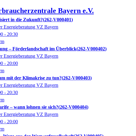
rbraucherzentrale Bayern e.V.
isiert in die Zukunft?
262-V000401
der Energieberatung VZ Bayern
00
- 20:30
orm
ung – Förderlandschaft im Überblick
262-V000402
der Energieberatung VZ Bayern
00
- 20:00
orm
m mit der Klimakrise zu tun?
262-V000403
der Energieberatung VZ Bayern
00
- 20:30
orm
ife – wann lohnen sie sich?
262-V000404
der Energieberatung VZ Bayern
00
- 20:00
orm