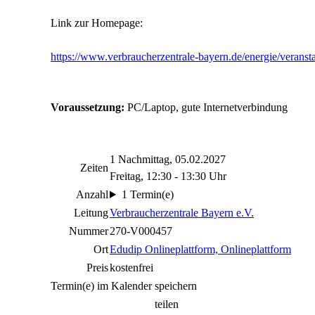
Link zur Homepage:
https://www.verbraucherzentrale-bayern.de/energie/veranst
Voraussetzung:
PC/Laptop, gute Internetverbindung
1 Nachmittag, 05.02.2027
Zeiten
Freitag, 12:30 - 13:30 Uhr
Anzahl
1 Termin(e)
Leitung
Verbraucherzentrale Bayern e.V.
Nummer
270-V000457
Ort
Edudip Onlineplattform, Onlineplattform
Preis
kostenfrei
Termin(e) im Kalender speichern
teilen