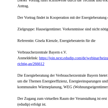
Dieser Vortrag führt schrittweise durch die Technik und er
Antrag.
Der Vortrag findet in Kooperation mit der Energieberatung 
Zielgruppe: Hauseigentümer. Vorkenntnisse sind nicht nöti
Referentin: Gisela Kienzle, Energieberaterin für die
Verbraucherzentrale Bayern e.V.
Anmeldelink:
https://join.next.edudip.com/de/webinar/hei
richtig-an/266612
Die Energieberatung der Verbraucherzentrale Bayern biete
um die Themen Energieeffizienz, Energieeinsparungen und e
kommunalen Wärmeplanung, WEG (Wohnungseigentümerge
Der Zugang zum virtuellen Raum der Veranstaltung ist er
(edudip) erfolgt ist.