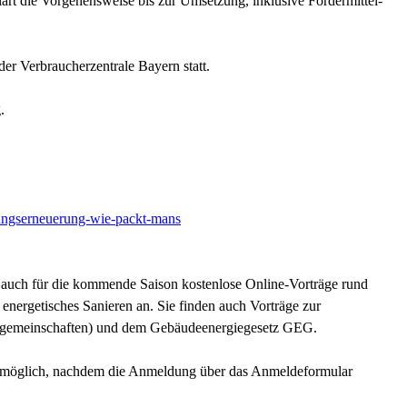
klärt die Vorgehensweise bis zur Umsetzung, inklusive Fördermittel-
der Verbraucherzentrale Bayern statt.
g.
zungserneuerung-wie-packt-mans
t auch für die kommende Saison kostenlose Online-Vorträge rund
nergetisches Sanieren an. Sie finden auch Vorträge zur
meinschaften) und dem Gebäudeenergiegesetz GEG.
st möglich, nachdem die Anmeldung über das Anmeldeformular