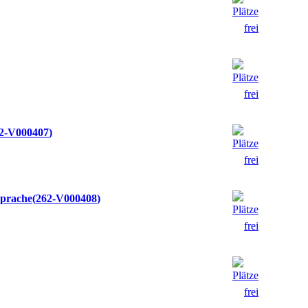
2-V000407
Sprache
262-V000408