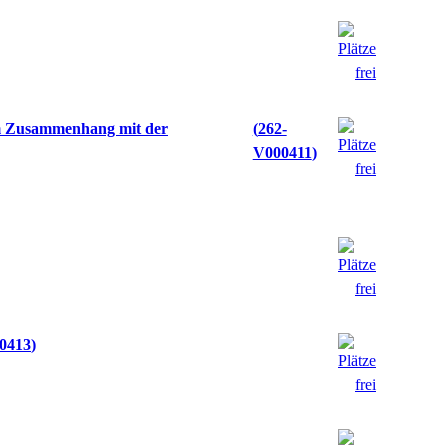
im Zusammenhang mit der
262-
V000411
0413