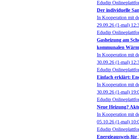
Edudip Onlineplattf
Der individuelle Sa
In Kooperation mit 
29.09.26
(1-mal)
12:
Edudip Onlineplattf
Gasheizung am Sche
kommunalen Wärm
In Kooperation mit 
30.09.26
(1-mal)
12:
Edudip Onlineplattf
Einfach erklärt: En
In Kooperation mit 
30.09.26
(1-mal)
19:
Edudip Onlineplattf
Neue Heizung? Aktu
In Kooperation mit 
05.10.26
(1-mal)
10:
Edudip Onlineplattf
Energieausweis fü