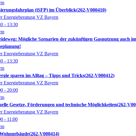
orm
nierungsfahrplan (iSFP) im Überblick
262-V000410
der Energieberatung VZ Bayern
30
- 13:30
orm
ideweg: Mögliche Szenarien der zukünftigen Gasnutzung auch 
eplanung!
der Energieberatung VZ Bayern
30
- 13:30
orm
ergie sparen im Alltag – Tipps und Tricks
262-V000412
der Energieberatung VZ Bayern
00
- 20:00
orm
elle Gesetze, Förderungen und technische Möglichkeiten
262-V00
der Energieberatung VZ Bayern
00
- 11:00
orm
r Wohngebäude
262-V000414