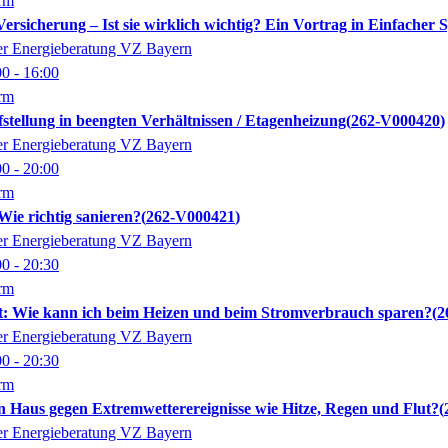
orm
Versicherung – Ist sie wirklich wichtig? Ein Vortrag in Einfacher 
der Energieberatung VZ Bayern
00
- 16:00
orm
ellung in beengten Verhältnissen / Etagenheizung
262-V000420
der Energieberatung VZ Bayern
00
- 20:00
orm
ie richtig sanieren?
262-V000421
der Energieberatung VZ Bayern
00
- 20:30
orm
t: Wie kann ich beim Heizen und beim Stromverbrauch sparen?
2
der Energieberatung VZ Bayern
00
- 20:30
orm
n Haus gegen Extremwetterereignisse wie Hitze, Regen und Flut?
der Energieberatung VZ Bayern