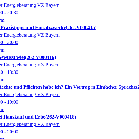
der Energieberatung VZ Bayern
00
- 20:30
orm
Praxistipps und Einsatzzwecke
262-V000415
der Energieberatung VZ Bayern
00
- 20:00
orm
Gewusst wie!
262-V000416
der Energieberatung VZ Bayern
30
- 13:30
orm
echte und Pflichten habe ich? Ein Vortrag in Einfacher Sprache
der Energieberatung VZ Bayern
00
- 19:00
orm
bei Hauskauf und Erbe
262-V000418
der Energieberatung VZ Bayern
00
- 20:00