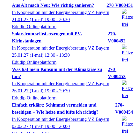
Aus Alt mach Neu: Wie richtig sanieren?
270-V000451
In Kooperation mit der Energieberatung VZ Bayern
21.01.27
(1-mal)
19:00
- 20:30
Edudip Onlineplattform
Solarstrom selbst erzeugen mit PV-
270-
Kleinstanlagen
V000452
In Kooperation mit der Energieberatung VZ Bayern
25.01.27
(1-mal)
12:30
- 13:30
Edudip Onlineplattform
Was hat mein Konsum mit der Klimakrise zu
270-
tun?
V000453
In Kooperation mit der Energieberatung VZ Bayern
26.01.27
(1-mal)
19:00
- 20:30
Edudip Onlineplattform
Einfach erklärt: Schimmel vermeiden und
270-
beseitigen – Wie heize und lüfte ich richtig?
V000454
In Kooperation mit der Energieberatung VZ Bayern
02.02.27
(1-mal)
19:00
- 20:00