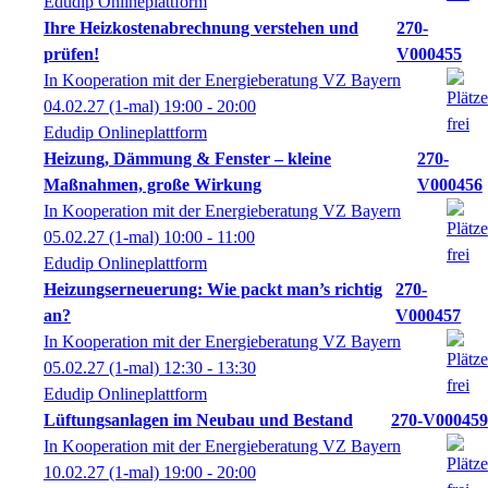
Edudip Onlineplattform
Ihre Heizkostenabrechnung verstehen und
270-
prüfen!
V000455
In Kooperation mit der Energieberatung VZ Bayern
04.02.27
(1-mal)
19:00
- 20:00
Edudip Onlineplattform
Heizung, Dämmung & Fenster – kleine
270-
Maßnahmen, große Wirkung
V000456
In Kooperation mit der Energieberatung VZ Bayern
05.02.27
(1-mal)
10:00
- 11:00
Edudip Onlineplattform
Heizungserneuerung: Wie packt man’s richtig
270-
an?
V000457
In Kooperation mit der Energieberatung VZ Bayern
05.02.27
(1-mal)
12:30
- 13:30
Edudip Onlineplattform
Lüftungsanlagen im Neubau und Bestand
270-V000459
In Kooperation mit der Energieberatung VZ Bayern
10.02.27
(1-mal)
19:00
- 20:00