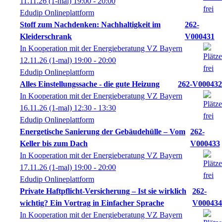
11.11.26
(1-mal)
19:00
- 20:00
Edudip Onlineplattform
Stoff zum Nachdenken: Nachhaltigkeit im
262-
Kleiderschrank
V000431
In Kooperation mit der Energieberatung VZ Bayern
12.11.26
(1-mal)
19:00
- 20:00
Edudip Onlineplattform
Alles Einstellungssache - die gute Heizung
262-V000432
In Kooperation mit der Energieberatung VZ Bayern
16.11.26
(1-mal)
12:30
- 13:30
Edudip Onlineplattform
Energetische Sanierung der Gebäudehülle – Vom
262-
Keller bis zum Dach
V000433
In Kooperation mit der Energieberatung VZ Bayern
17.11.26
(1-mal)
19:00
- 20:00
Edudip Onlineplattform
Private Haftpflicht-Versicherung – Ist sie wirklich
262-
wichtig? Ein Vortrag in Einfacher Sprache
V000434
In Kooperation mit der Energieberatung VZ Bayern