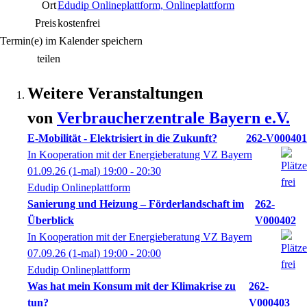
Ort
Edudip Onlineplattform, Onlineplattform
Preis
kostenfrei
Termin(e) im Kalender speichern
teilen
Weitere Veranstaltungen
von
Verbraucherzentrale Bayern e.V.
E-Mobilität - Elektrisiert in die Zukunft?
262-V000401
In Kooperation mit der Energieberatung VZ Bayern
01.09.26
(1-mal)
19:00
- 20:30
Edudip Onlineplattform
Sanierung und Heizung – Förderlandschaft im
262-
Überblick
V000402
In Kooperation mit der Energieberatung VZ Bayern
07.09.26
(1-mal)
19:00
- 20:00
Edudip Onlineplattform
Was hat mein Konsum mit der Klimakrise zu
262-
tun?
V000403