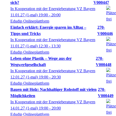
sich?
V000447
In Kooperation mit der Energieberatung VZ Bayern
11.01.27
(1-mal)
19:00
- 20:00
Edudip Onlineplattform
Einfach erklärt: Energie sparen im Alltag –
270-
Tipps und Tricks
V000446
In Kooperation mit der Energieberatung VZ Bayern
11.01.27
(1-mal)
12:30
- 13:30
Edudip Onlineplattform
Leben ohne Plastik – Wege aus der
270-
Wegwerfgesellschaft
V000448
In Kooperation mit der Energieberatung VZ Bayern
12.01.27
(1-mal)
19:00
- 20:30
Edudip Onlineplattform
Bauen mit Holz: Nachhaltiger Rohstoff mit vielen
270-
Möglichkeiten
V000449
In Kooperation mit der Energieberatung VZ Bayern
14.01.27
(1-mal)
19:00
- 20:00
Edudip Onlineplattform