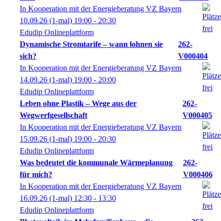
In Kooperation mit der Energieberatung VZ Bayern
10.09.26
(1-mal)
19:00
- 20:30
Edudip Onlineplattform
Dynamische Stromtarife – wann lohnen sie
262-
sich?
V000404
In Kooperation mit der Energieberatung VZ Bayern
14.09.26
(1-mal)
19:00
- 20:00
Edudip Onlineplattform
Leben ohne Plastik – Wege aus der
262-
Wegwerfgesellschaft
V000405
In Kooperation mit der Energieberatung VZ Bayern
15.09.26
(1-mal)
19:00
- 20:30
Edudip Onlineplattform
Was bedeutet die kommunale Wärmeplanung
262-
für mich?
V000406
In Kooperation mit der Energieberatung VZ Bayern
16.09.26
(1-mal)
12:30
- 13:30
Edudip Onlineplattform