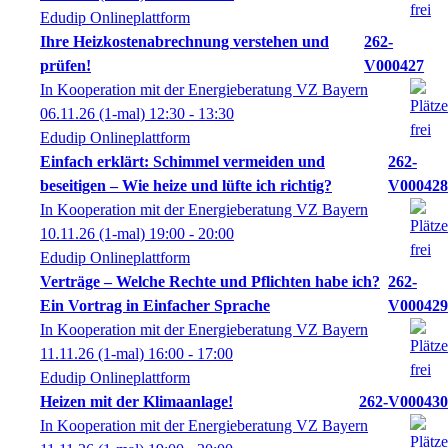
Edudip Onlineplattform
Ihre Heizkostenabrechnung verstehen und
262-
prüfen!
V000427
In Kooperation mit der Energieberatung VZ Bayern
06.11.26
(1-mal)
12:30
- 13:30
Edudip Onlineplattform
Einfach erklärt: Schimmel vermeiden und
262-
beseitigen – Wie heize und lüfte ich richtig?
V000428
In Kooperation mit der Energieberatung VZ Bayern
10.11.26
(1-mal)
19:00
- 20:00
Edudip Onlineplattform
Verträge – Welche Rechte und Pflichten habe ich?
262-
Ein Vortrag in Einfacher Sprache
V000429
In Kooperation mit der Energieberatung VZ Bayern
11.11.26
(1-mal)
16:00
- 17:00
Edudip Onlineplattform
Heizen mit der Klimaanlage!
262-V000430
In Kooperation mit der Energieberatung VZ Bayern