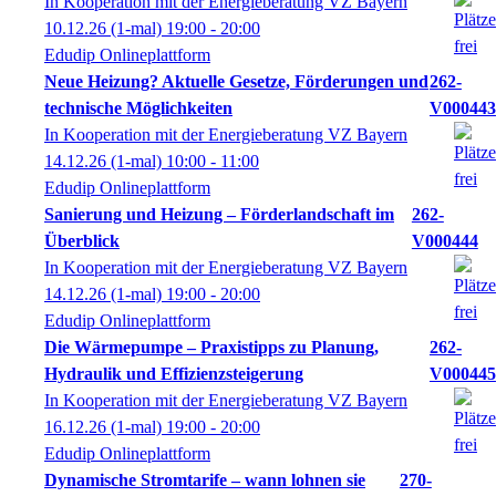
In Kooperation mit der Energieberatung VZ Bayern
10.12.26
(1-mal)
19:00
- 20:00
Edudip Onlineplattform
Neue Heizung? Aktuelle Gesetze, Förderungen und
262-
technische Möglichkeiten
V000443
In Kooperation mit der Energieberatung VZ Bayern
14.12.26
(1-mal)
10:00
- 11:00
Edudip Onlineplattform
Sanierung und Heizung – Förderlandschaft im
262-
Überblick
V000444
In Kooperation mit der Energieberatung VZ Bayern
14.12.26
(1-mal)
19:00
- 20:00
Edudip Onlineplattform
Die Wärmepumpe – Praxistipps zu Planung,
262-
Hydraulik und Effizienzsteigerung
V000445
In Kooperation mit der Energieberatung VZ Bayern
16.12.26
(1-mal)
19:00
- 20:00
Edudip Onlineplattform
Dynamische Stromtarife – wann lohnen sie
270-