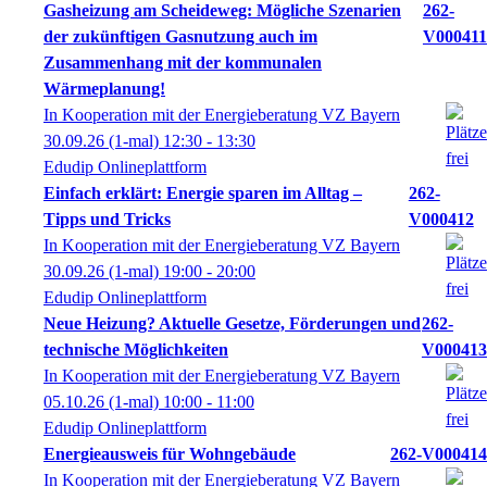
Gasheizung am Scheideweg: Mögliche Szenarien
262-
der zukünftigen Gasnutzung auch im
V000411
Zusammenhang mit der kommunalen
Wärmeplanung!
In Kooperation mit der Energieberatung VZ Bayern
30.09.26
(1-mal)
12:30
- 13:30
Edudip Onlineplattform
Einfach erklärt: Energie sparen im Alltag –
262-
Tipps und Tricks
V000412
In Kooperation mit der Energieberatung VZ Bayern
30.09.26
(1-mal)
19:00
- 20:00
Edudip Onlineplattform
Neue Heizung? Aktuelle Gesetze, Förderungen und
262-
technische Möglichkeiten
V000413
In Kooperation mit der Energieberatung VZ Bayern
05.10.26
(1-mal)
10:00
- 11:00
Edudip Onlineplattform
Energieausweis für Wohngebäude
262-V000414
In Kooperation mit der Energieberatung VZ Bayern