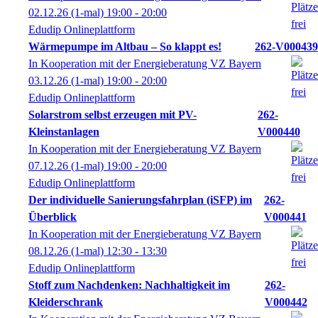
02.12.26
(1-mal)
19:00
- 20:00
Edudip Onlineplattform
Wärmepumpe im Altbau – So klappt es!
262-V000439
In Kooperation mit der Energieberatung VZ Bayern
03.12.26
(1-mal)
19:00
- 20:00
Edudip Onlineplattform
Solarstrom selbst erzeugen mit PV-
262-
Kleinstanlagen
V000440
In Kooperation mit der Energieberatung VZ Bayern
07.12.26
(1-mal)
19:00
- 20:00
Edudip Onlineplattform
Der individuelle Sanierungsfahrplan (iSFP) im
262-
Überblick
V000441
In Kooperation mit der Energieberatung VZ Bayern
08.12.26
(1-mal)
12:30
- 13:30
Edudip Onlineplattform
Stoff zum Nachdenken: Nachhaltigkeit im
262-
Kleiderschrank
V000442