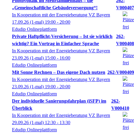
Photovoltaik im Mehrfamilienhaus – die
262-
„Gemeinschaftliche Gebäudeversorgung“!
V000407
In Kooperation mit der Energieberatung VZ Bayern
17.09.26
(1-mal)
19:00
- 20:00
Edudip Onlineplattform
Private Haftpflicht-Versicherung – Ist sie wirklich
262-
wichtig? Ein Vortrag in Einfacher Sprache
V000408
In Kooperation mit der Energieberatung VZ Bayern
23.09.26
(1-mal)
15:00
- 16:00
Edudip Onlineplattform
Mit Sonne Rechnen – Das eigene Dach nutzen
262-V000409
In Kooperation mit der Energieberatung VZ Bayern
23.09.26
(1-mal)
19:00
- 20:00
Edudip Onlineplattform
Der individuelle Sanierungsfahrplan (iSFP) im
262-
Überblick
V000410
In Kooperation mit der Energieberatung VZ Bayern
29.09.26
(1-mal)
12:30
- 13:30
Edudip Onlineplattform