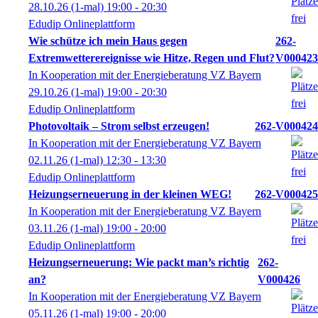
28.10.26
(1-mal)
19:00
- 20:30
Edudip Onlineplattform
Wie schütze ich mein Haus gegen
262-
Extremwetterereignisse wie Hitze, Regen und Flut?
V000423
In Kooperation mit der Energieberatung VZ Bayern
29.10.26
(1-mal)
19:00
- 20:30
Edudip Onlineplattform
Photovoltaik – Strom selbst erzeugen!
262-V000424
In Kooperation mit der Energieberatung VZ Bayern
02.11.26
(1-mal)
12:30
- 13:30
Edudip Onlineplattform
Heizungserneuerung in der kleinen WEG!
262-V000425
In Kooperation mit der Energieberatung VZ Bayern
03.11.26
(1-mal)
19:00
- 20:00
Edudip Onlineplattform
Heizungserneuerung: Wie packt man’s richtig
262-
an?
V000426
In Kooperation mit der Energieberatung VZ Bayern
05.11.26
(1-mal)
19:00
- 20:00