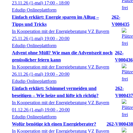
23.11.26
(1-mal)
17:00
- 18:00
Edudip Onlineplattform
Einfach erklärt: Energie sparen im Alltag –
262-
Tipps und Tricks
V000435
In Kooperation mit der Energieberatung VZ Bayern
25.11.26
(1-mal)
19:00
- 20:00
Edudip Onlineplattform
Advent ohne Müll? Wie man die Adventszeit noch
262-
genüsslicher feiern kann
V000436
In Kooperation mit der Energieberatung VZ Bayern
26.11.26
(1-mal)
19:00
- 20:00
Edudip Onlineplattform
Einfach erklärt: Schimmel vermeiden und
262-
beseitigen – Wie heize und lüfte ich richtig?
V000437
In Kooperation mit der Energieberatung VZ Bayern
01.12.26
(1-mal)
19:00
- 20:00
Edudip Onlineplattform
Wofür benötige ich einen Energieberater?
262-V000438
In Kooperation mit der Energieberatung VZ Bayern