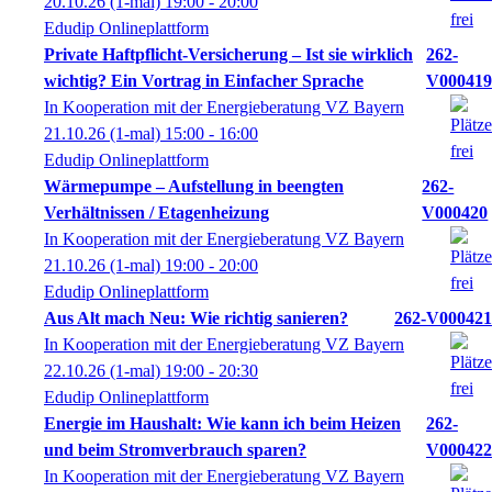
20.10.26
(1-mal)
19:00
- 20:00
Edudip Onlineplattform
Private Haftpflicht-Versicherung – Ist sie wirklich
262-
wichtig? Ein Vortrag in Einfacher Sprache
V000419
In Kooperation mit der Energieberatung VZ Bayern
21.10.26
(1-mal)
15:00
- 16:00
Edudip Onlineplattform
Wärmepumpe – Aufstellung in beengten
262-
Verhältnissen / Etagenheizung
V000420
In Kooperation mit der Energieberatung VZ Bayern
21.10.26
(1-mal)
19:00
- 20:00
Edudip Onlineplattform
Aus Alt mach Neu: Wie richtig sanieren?
262-V000421
In Kooperation mit der Energieberatung VZ Bayern
22.10.26
(1-mal)
19:00
- 20:30
Edudip Onlineplattform
Energie im Haushalt: Wie kann ich beim Heizen
262-
und beim Stromverbrauch sparen?
V000422
In Kooperation mit der Energieberatung VZ Bayern