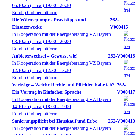
06.10.26
(1-mal)
19:00
- 20:30
Edudip Onlineplattform
Die Wärmepumpe - Praxistipps und
262-
Einsatzzwecke
V000415
In Kooperation mit der Energieberatung VZ Bayern
08.10.26
(1-mal)
19:00
- 20:00
Edudip Onlineplattform
Anbieterwechsel – Gewusst wie!
262-V000416
In Kooperation mit der Energieberatung VZ Bayern
12.10.26
(1-mal)
12:30
- 13:30
Edudip Onlineplattform
Verträge – Welche Rechte und Pflichten habe ich?
262-
Ein Vortrag in Einfacher Sprache
V000417
In Kooperation mit der Energieberatung VZ Bayern
14.10.26
(1-mal)
18:00
- 19:00
Edudip Onlineplattform
Sanierungspflicht bei Hauskauf und Erbe
262-V000418
In Kooperation mit der Energieberatung VZ Bayern