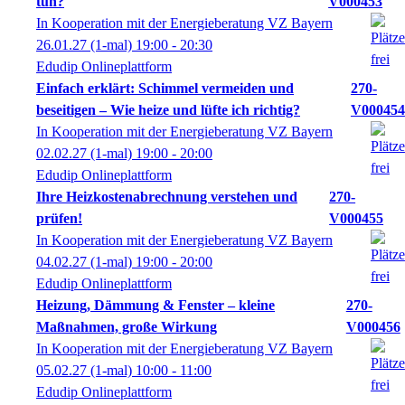
tun?
V000453
In Kooperation mit der Energieberatung VZ Bayern
26.01.27
(1-mal)
19:00
- 20:30
Edudip Onlineplattform
Einfach erklärt: Schimmel vermeiden und
270-
beseitigen – Wie heize und lüfte ich richtig?
V000454
In Kooperation mit der Energieberatung VZ Bayern
02.02.27
(1-mal)
19:00
- 20:00
Edudip Onlineplattform
Ihre Heizkostenabrechnung verstehen und
270-
prüfen!
V000455
In Kooperation mit der Energieberatung VZ Bayern
04.02.27
(1-mal)
19:00
- 20:00
Edudip Onlineplattform
Heizung, Dämmung & Fenster – kleine
270-
Maßnahmen, große Wirkung
V000456
In Kooperation mit der Energieberatung VZ Bayern
05.02.27
(1-mal)
10:00
- 11:00
Edudip Onlineplattform