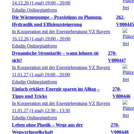
14.12.26
(1-mal)
19:00
- 20:00
Edudip Onlineplattform
Die Wärmepumpe – Praxistipps zu Planung,
262-
Hydraulik und Effizienzsteigerung
V000445
In Kooperation mit der Energieberatung VZ Bayern
16.12.26
(1-mal)
19:00
- 20:00
Edudip Onlineplattform
Dynamische Stromtarife – wann lohnen sie
270-
sich?
V000447
In Kooperation mit der Energieberatung VZ Bayern
11.01.27
(1-mal)
19:00
- 20:00
Edudip Onlineplattform
Einfach erklärt: Energie sparen im Alltag –
270-
Tipps und Tricks
V000446
In Kooperation mit der Energieberatung VZ Bayern
11.01.27
(1-mal)
12:30
- 13:30
Edudip Onlineplattform
Leben ohne Plastik – Wege aus der
270-
Wegwerfgesellschaft
V000448