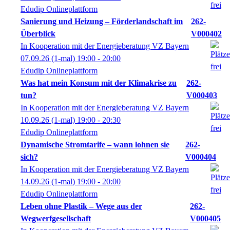
Edudip Onlineplattform
Sanierung und Heizung – Förderlandschaft im
262-
Überblick
V000402
In Kooperation mit der Energieberatung VZ Bayern
07.09.26
(1-mal)
19:00
- 20:00
Edudip Onlineplattform
Was hat mein Konsum mit der Klimakrise zu
262-
tun?
V000403
In Kooperation mit der Energieberatung VZ Bayern
10.09.26
(1-mal)
19:00
- 20:30
Edudip Onlineplattform
Dynamische Stromtarife – wann lohnen sie
262-
sich?
V000404
In Kooperation mit der Energieberatung VZ Bayern
14.09.26
(1-mal)
19:00
- 20:00
Edudip Onlineplattform
Leben ohne Plastik – Wege aus der
262-
Wegwerfgesellschaft
V000405