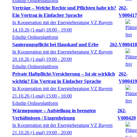
Edudip Onlineplattform
Verträge – Welche Rechte und Pflichten habe ich?
262-
Ein Vortrag in Einfacher Sprache
V000417
In Kooperation mit der Energieberatung VZ Bayern
14.10.26
(1-mal)
18:00
- 19:00
Edudip Onlineplattform
Sanierungspflicht bei Hauskauf und Erbe
262-V000418
In Kooperation mit der Energieberatung VZ Bayern
20.10.26
(1-mal)
19:00
- 20:00
Edudip Onlineplattform
Private Haftpflicht-Versicherung – Ist sie wirklich
262-
wichtig? Ein Vortrag in Einfacher Sprache
V000419
In Kooperation mit der Energieberatung VZ Bayern
21.10.26
(1-mal)
15:00
- 16:00
Edudip Onlineplattform
Wärmepumpe – Aufstellung in beengten
262-
Verhältnissen / Etagenheizung
V000420
In Kooperation mit der Energieberatung VZ Bayern
21.10.26
(1-mal)
19:00
- 20:00