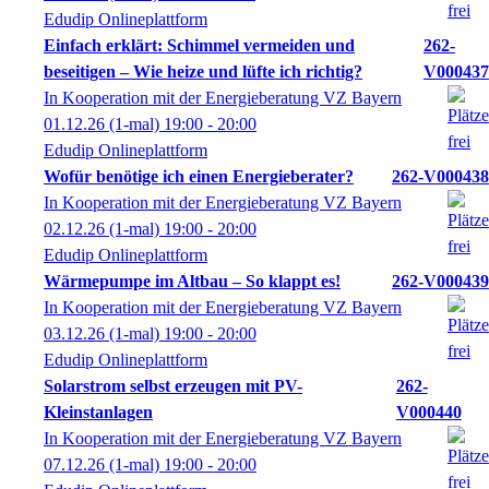
Edudip Onlineplattform
Einfach erklärt: Schimmel vermeiden und
262-
beseitigen – Wie heize und lüfte ich richtig?
V000437
In Kooperation mit der Energieberatung VZ Bayern
01.12.26
(1-mal)
19:00
- 20:00
Edudip Onlineplattform
Wofür benötige ich einen Energieberater?
262-V000438
In Kooperation mit der Energieberatung VZ Bayern
02.12.26
(1-mal)
19:00
- 20:00
Edudip Onlineplattform
Wärmepumpe im Altbau – So klappt es!
262-V000439
In Kooperation mit der Energieberatung VZ Bayern
03.12.26
(1-mal)
19:00
- 20:00
Edudip Onlineplattform
Solarstrom selbst erzeugen mit PV-
262-
Kleinstanlagen
V000440
In Kooperation mit der Energieberatung VZ Bayern
07.12.26
(1-mal)
19:00
- 20:00