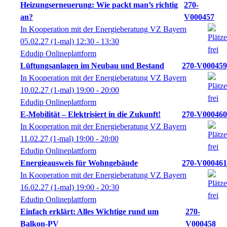
Heizungserneuerung: Wie packt man’s richtig
270-
an?
V000457
In Kooperation mit der Energieberatung VZ Bayern
05.02.27
(1-mal)
12:30
- 13:30
Edudip Onlineplattform
Lüftungsanlagen im Neubau und Bestand
270-V000459
In Kooperation mit der Energieberatung VZ Bayern
10.02.27
(1-mal)
19:00
- 20:00
Edudip Onlineplattform
E-Mobilität – Elektrisiert in die Zukunft!
270-V000460
In Kooperation mit der Energieberatung VZ Bayern
11.02.27
(1-mal)
19:00
- 20:00
Edudip Onlineplattform
Energieausweis für Wohngebäude
270-V000461
In Kooperation mit der Energieberatung VZ Bayern
16.02.27
(1-mal)
19:00
- 20:30
Edudip Onlineplattform
Einfach erklärt: Alles Wichtige rund um
270-
Balkon-PV
V000458