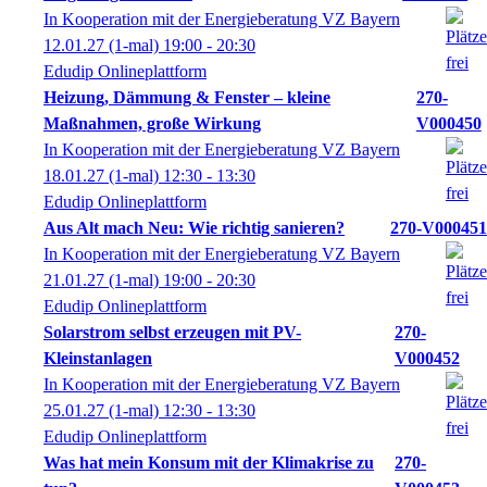
In Kooperation mit der Energieberatung VZ Bayern
12.01.27
(1-mal)
19:00
- 20:30
Edudip Onlineplattform
Heizung, Dämmung & Fenster – kleine
270-
Maßnahmen, große Wirkung
V000450
In Kooperation mit der Energieberatung VZ Bayern
18.01.27
(1-mal)
12:30
- 13:30
Edudip Onlineplattform
Aus Alt mach Neu: Wie richtig sanieren?
270-V000451
In Kooperation mit der Energieberatung VZ Bayern
21.01.27
(1-mal)
19:00
- 20:30
Edudip Onlineplattform
Solarstrom selbst erzeugen mit PV-
270-
Kleinstanlagen
V000452
In Kooperation mit der Energieberatung VZ Bayern
25.01.27
(1-mal)
12:30
- 13:30
Edudip Onlineplattform
Was hat mein Konsum mit der Klimakrise zu
270-