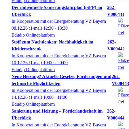
Edudip Onlineplattform
Der individuelle Sanierungsfahrplan (iSFP) im
262-
Überblick
V000441
In Kooperation mit der Energieberatung VZ Bayern
08.12.26
(1-mal)
12:30
- 13:30
Edudip Onlineplattform
Stoff zum Nachdenken: Nachhaltigkeit im
262-
Kleiderschrank
V000442
In Kooperation mit der Energieberatung VZ Bayern
10.12.26
(1-mal)
19:00
- 20:00
Edudip Onlineplattform
Neue Heizung? Aktuelle Gesetze, Förderungen und
262-
technische Möglichkeiten
V000443
In Kooperation mit der Energieberatung VZ Bayern
14.12.26
(1-mal)
10:00
- 11:00
Edudip Onlineplattform
Sanierung und Heizung – Förderlandschaft im
262-
Überblick
V000444
In Kooperation mit der Energieberatung VZ Bayern