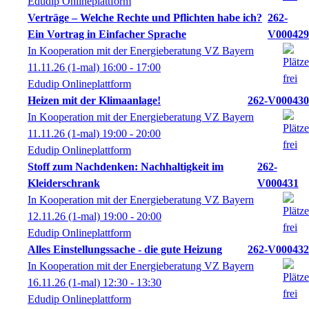
Edudip Onlineplattform
Verträge – Welche Rechte und Pflichten habe ich?
262-
Ein Vortrag in Einfacher Sprache
V000429
In Kooperation mit der Energieberatung VZ Bayern
11.11.26
(1-mal)
16:00
- 17:00
Edudip Onlineplattform
Heizen mit der Klimaanlage!
262-V000430
In Kooperation mit der Energieberatung VZ Bayern
11.11.26
(1-mal)
19:00
- 20:00
Edudip Onlineplattform
Stoff zum Nachdenken: Nachhaltigkeit im
262-
Kleiderschrank
V000431
In Kooperation mit der Energieberatung VZ Bayern
12.11.26
(1-mal)
19:00
- 20:00
Edudip Onlineplattform
Alles Einstellungssache - die gute Heizung
262-V000432
In Kooperation mit der Energieberatung VZ Bayern
16.11.26
(1-mal)
12:30
- 13:30
Edudip Onlineplattform