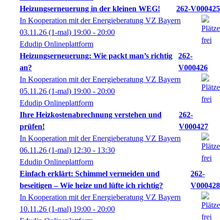
Heizungserneuerung in der kleinen WEG!
262-V000425
In Kooperation mit der Energieberatung VZ Bayern
03.11.26
(1-mal)
19:00
- 20:00
Edudip Onlineplattform
Heizungserneuerung: Wie packt man’s richtig
262-
an?
V000426
In Kooperation mit der Energieberatung VZ Bayern
05.11.26
(1-mal)
19:00
- 20:00
Edudip Onlineplattform
Ihre Heizkostenabrechnung verstehen und
262-
prüfen!
V000427
In Kooperation mit der Energieberatung VZ Bayern
06.11.26
(1-mal)
12:30
- 13:30
Edudip Onlineplattform
Einfach erklärt: Schimmel vermeiden und
262-
beseitigen – Wie heize und lüfte ich richtig?
V000428
In Kooperation mit der Energieberatung VZ Bayern
10.11.26
(1-mal)
19:00
- 20:00