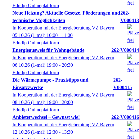
Edudip Onlineplattform
Neue Heizung? Aktuelle Gesetze, Förderungen und
262-
technische Möglichkeiten
V000413
In Kooperation mit der Energieberatung VZ Bayern
05.10.26
(1-mal)
10:00
- 11:00
Edudip Onlineplattform
Energieausweis für Wohngebäude
262-V000414
In Kooperation mit der Energieberatung VZ Bayern
06.10.26
(1-mal)
19:00
- 20:30
Edudip Onlineplattform
Die Wärmepumpe - Praxistipps und
262-
Einsatzzwecke
V000415
In Kooperation mit der Energieberatung VZ Bayern
08.10.26
(1-mal)
19:00
- 20:00
Edudip Onlineplattform
Anbieterwechsel – Gewusst wie!
262-V000416
In Kooperation mit der Energieberatung VZ Bayern
12.10.26
(1-mal)
12:30
- 13:30