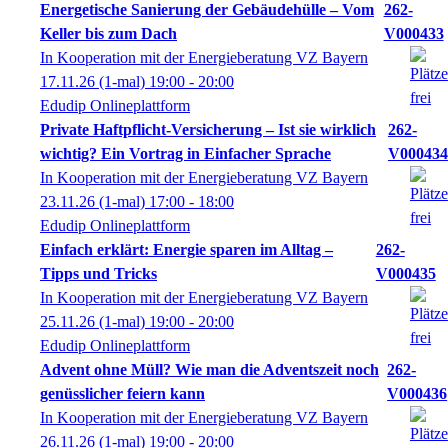
Energetische Sanierung der Gebäudehülle – Vom
262-
Keller bis zum Dach
V000433
In Kooperation mit der Energieberatung VZ Bayern
17.11.26
(1-mal)
19:00
- 20:00
Edudip Onlineplattform
Private Haftpflicht-Versicherung – Ist sie wirklich
262-
wichtig? Ein Vortrag in Einfacher Sprache
V000434
In Kooperation mit der Energieberatung VZ Bayern
23.11.26
(1-mal)
17:00
- 18:00
Edudip Onlineplattform
Einfach erklärt: Energie sparen im Alltag –
262-
Tipps und Tricks
V000435
In Kooperation mit der Energieberatung VZ Bayern
25.11.26
(1-mal)
19:00
- 20:00
Edudip Onlineplattform
Advent ohne Müll? Wie man die Adventszeit noch
262-
genüsslicher feiern kann
V000436
In Kooperation mit der Energieberatung VZ Bayern
26.11.26
(1-mal)
19:00
- 20:00