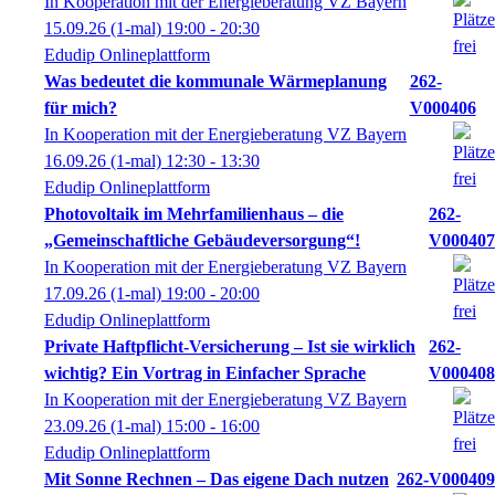
In Kooperation mit der Energieberatung VZ Bayern
15.09.26
(1-mal)
19:00
- 20:30
Edudip Onlineplattform
Was bedeutet die kommunale Wärmeplanung
262-
für mich?
V000406
In Kooperation mit der Energieberatung VZ Bayern
16.09.26
(1-mal)
12:30
- 13:30
Edudip Onlineplattform
Photovoltaik im Mehrfamilienhaus – die
262-
„Gemeinschaftliche Gebäudeversorgung“!
V000407
In Kooperation mit der Energieberatung VZ Bayern
17.09.26
(1-mal)
19:00
- 20:00
Edudip Onlineplattform
Private Haftpflicht-Versicherung – Ist sie wirklich
262-
wichtig? Ein Vortrag in Einfacher Sprache
V000408
In Kooperation mit der Energieberatung VZ Bayern
23.09.26
(1-mal)
15:00
- 16:00
Edudip Onlineplattform
Mit Sonne Rechnen – Das eigene Dach nutzen
262-V000409