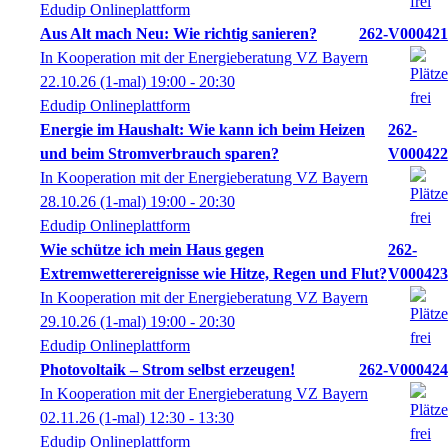
Edudip Onlineplattform
Aus Alt mach Neu: Wie richtig sanieren?
262-V000421
In Kooperation mit der Energieberatung VZ Bayern
22.10.26
(1-mal)
19:00
- 20:30
Edudip Onlineplattform
Energie im Haushalt: Wie kann ich beim Heizen
262-
und beim Stromverbrauch sparen?
V000422
In Kooperation mit der Energieberatung VZ Bayern
28.10.26
(1-mal)
19:00
- 20:30
Edudip Onlineplattform
Wie schütze ich mein Haus gegen
262-
Extremwetterereignisse wie Hitze, Regen und Flut?
V000423
In Kooperation mit der Energieberatung VZ Bayern
29.10.26
(1-mal)
19:00
- 20:30
Edudip Onlineplattform
Photovoltaik – Strom selbst erzeugen!
262-V000424
In Kooperation mit der Energieberatung VZ Bayern
02.11.26
(1-mal)
12:30
- 13:30
Edudip Onlineplattform