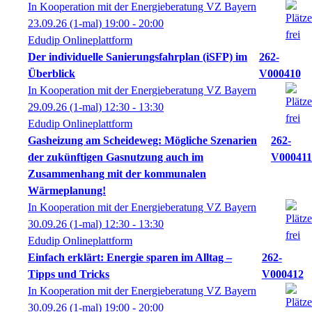
In Kooperation mit der Energieberatung VZ Bayern
23.09.26
(1-mal)
19:00
- 20:00
Edudip Onlineplattform
Der individuelle Sanierungsfahrplan (iSFP) im
262-
Überblick
V000410
In Kooperation mit der Energieberatung VZ Bayern
29.09.26
(1-mal)
12:30
- 13:30
Edudip Onlineplattform
Gasheizung am Scheideweg: Mögliche Szenarien
262-
der zukünftigen Gasnutzung auch im
V000411
Zusammenhang mit der kommunalen
Wärmeplanung!
In Kooperation mit der Energieberatung VZ Bayern
30.09.26
(1-mal)
12:30
- 13:30
Edudip Onlineplattform
Einfach erklärt: Energie sparen im Alltag –
262-
Tipps und Tricks
V000412
In Kooperation mit der Energieberatung VZ Bayern
30.09.26
(1-mal)
19:00
- 20:00