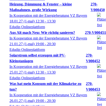
Heizung, Dämmung & Fenster – kleine
270-
Maßnahmen, große Wirkung
V000450
In Kooperation mit der Energieberatung VZ Bayern
18.01.27
(1-mal)
12:30
- 13:30
Edudip Onlineplattform
Aus Alt mach Neu: Wie richtig sanieren?
270-V000451
In Kooperation mit der Energieberatung VZ Bayern
21.01.27
(1-mal)
19:00
- 20:30
Edudip Onlineplattform
Solarstrom selbst erzeugen mit PV-
270-
Kleinstanlagen
V000452
In Kooperation mit der Energieberatung VZ Bayern
25.01.27
(1-mal)
12:30
- 13:30
Edudip Onlineplattform
Was hat mein Konsum mit der Klimakrise zu
270-
tun?
V000453
In Kooperation mit der Energieberatung VZ Bayern
26.01.27
(1-mal)
19:00
- 20:30