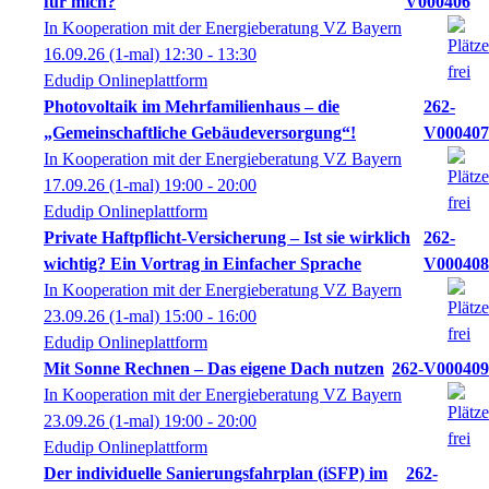
für mich?
V000406
In Kooperation mit der Energieberatung VZ Bayern
16.09.26
(1-mal)
12:30
- 13:30
Edudip Onlineplattform
Photovoltaik im Mehrfamilienhaus – die
262-
„Gemeinschaftliche Gebäudeversorgung“!
V000407
In Kooperation mit der Energieberatung VZ Bayern
17.09.26
(1-mal)
19:00
- 20:00
Edudip Onlineplattform
Private Haftpflicht-Versicherung – Ist sie wirklich
262-
wichtig? Ein Vortrag in Einfacher Sprache
V000408
In Kooperation mit der Energieberatung VZ Bayern
23.09.26
(1-mal)
15:00
- 16:00
Edudip Onlineplattform
Mit Sonne Rechnen – Das eigene Dach nutzen
262-V000409
In Kooperation mit der Energieberatung VZ Bayern
23.09.26
(1-mal)
19:00
- 20:00
Edudip Onlineplattform
Der individuelle Sanierungsfahrplan (iSFP) im
262-