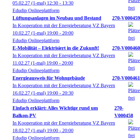
05.02.27
(1-mal)
12:30
- 13:30
Edudip Onlineplattform
Lüftungsanlagen im Neubau und Bestand
270-V000459
In Kooperation mit der Energieberatung VZ Bayern
10.02.27
(1-mal)
19:00
- 20:00
Edudip Onlineplattform
E-Mobilität – Elektrisiert in die Zukunft!
270-V000460
In Kooperation mit der Energieberatung VZ Bayern
11.02.27
(1-mal)
19:00
- 20:00
Edudip Onlineplattform
Energieausweis für Wohngebäude
270-V000461
In Kooperation mit der Energieberatung VZ Bayern
16.02.27
(1-mal)
19:00
- 20:30
Edudip Onlineplattform
Einfach erklärt: Alles Wichtige rund um
270-
Balkon-PV
V000458
In Kooperation mit der Energieberatung VZ Bayern
18.02.27
(1-mal)
19:00
- 20:00
Edudip Onlineplattform