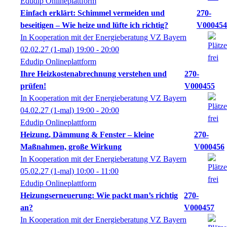
Edudip Onlineplattform
Einfach erklärt: Schimmel vermeiden und
270-
beseitigen – Wie heize und lüfte ich richtig?
V000454
In Kooperation mit der Energieberatung VZ Bayern
02.02.27
(1-mal)
19:00
- 20:00
Edudip Onlineplattform
Ihre Heizkostenabrechnung verstehen und
270-
prüfen!
V000455
In Kooperation mit der Energieberatung VZ Bayern
04.02.27
(1-mal)
19:00
- 20:00
Edudip Onlineplattform
Heizung, Dämmung & Fenster – kleine
270-
Maßnahmen, große Wirkung
V000456
In Kooperation mit der Energieberatung VZ Bayern
05.02.27
(1-mal)
10:00
- 11:00
Edudip Onlineplattform
Heizungserneuerung: Wie packt man’s richtig
270-
an?
V000457
In Kooperation mit der Energieberatung VZ Bayern