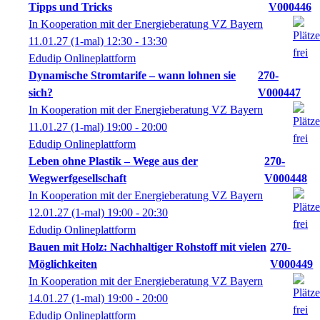
Tipps und Tricks
V000446
In Kooperation mit der Energieberatung VZ Bayern
11.01.27
(1-mal)
12:30
- 13:30
Edudip Onlineplattform
Dynamische Stromtarife – wann lohnen sie
270-
sich?
V000447
In Kooperation mit der Energieberatung VZ Bayern
11.01.27
(1-mal)
19:00
- 20:00
Edudip Onlineplattform
Leben ohne Plastik – Wege aus der
270-
Wegwerfgesellschaft
V000448
In Kooperation mit der Energieberatung VZ Bayern
12.01.27
(1-mal)
19:00
- 20:30
Edudip Onlineplattform
Bauen mit Holz: Nachhaltiger Rohstoff mit vielen
270-
Möglichkeiten
V000449
In Kooperation mit der Energieberatung VZ Bayern
14.01.27
(1-mal)
19:00
- 20:00
Edudip Onlineplattform