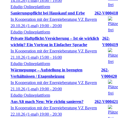
14.10.26
(1-mal)
18:00
- 19:00
Edudip Onlineplattform
Sanierungspflicht bei Hauskauf und Erbe
262-V000418
In Kooperation mit der Energieberatung VZ Bayern
20.10.26
(1-mal)
19:00
- 20:00
Edudip Onlineplattform
Private Haftpflicht-Versicherung – Ist sie wirklich
262-
wichtig? Ein Vortrag in Einfacher Sprache
V000419
In Kooperation mit der Energieberatung VZ Bayern
21.10.26
(1-mal)
15:00
- 16:00
Edudip Onlineplattform
Wärmepumpe – Aufstellung in beengten
262-
Verhältnissen / Etagenheizung
V000420
In Kooperation mit der Energieberatung VZ Bayern
21.10.26
(1-mal)
19:00
- 20:00
Edudip Onlineplattform
Aus Alt mach Neu: Wie richtig sanieren?
262-V000421
In Kooperation mit der Energieberatung VZ Bayern
22.10.26
(1-mal)
19:00
- 20:30