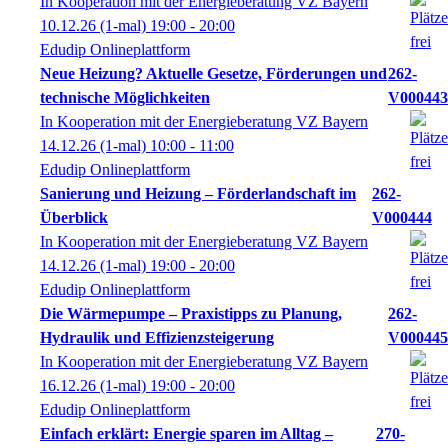
In Kooperation mit der Energieberatung VZ Bayern
10.12.26
(1-mal)
19:00
- 20:00
Edudip Onlineplattform
Neue Heizung? Aktuelle Gesetze, Förderungen und
262-
technische Möglichkeiten
V000443
In Kooperation mit der Energieberatung VZ Bayern
14.12.26
(1-mal)
10:00
- 11:00
Edudip Onlineplattform
Sanierung und Heizung – Förderlandschaft im
262-
Überblick
V000444
In Kooperation mit der Energieberatung VZ Bayern
14.12.26
(1-mal)
19:00
- 20:00
Edudip Onlineplattform
Die Wärmepumpe – Praxistipps zu Planung,
262-
Hydraulik und Effizienzsteigerung
V000445
In Kooperation mit der Energieberatung VZ Bayern
16.12.26
(1-mal)
19:00
- 20:00
Edudip Onlineplattform
Einfach erklärt: Energie sparen im Alltag –
270-