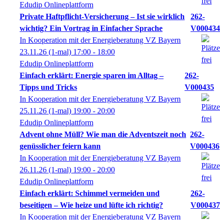
Edudip Onlineplattform
Private Haftpflicht-Versicherung – Ist sie wirklich
262-
wichtig? Ein Vortrag in Einfacher Sprache
V000434
In Kooperation mit der Energieberatung VZ Bayern
23.11.26
(1-mal)
17:00
- 18:00
Edudip Onlineplattform
Einfach erklärt: Energie sparen im Alltag –
262-
Tipps und Tricks
V000435
In Kooperation mit der Energieberatung VZ Bayern
25.11.26
(1-mal)
19:00
- 20:00
Edudip Onlineplattform
Advent ohne Müll? Wie man die Adventszeit noch
262-
genüsslicher feiern kann
V000436
In Kooperation mit der Energieberatung VZ Bayern
26.11.26
(1-mal)
19:00
- 20:00
Edudip Onlineplattform
Einfach erklärt: Schimmel vermeiden und
262-
beseitigen – Wie heize und lüfte ich richtig?
V000437
In Kooperation mit der Energieberatung VZ Bayern