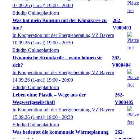
07.09.26
(1-mal)
19:00
- 20:00
Edudip Onlineplattform
Was hat mein Konsum mit der Klimakrise zu
262-
tun?
V000403
In Kooperation mit der Energieberatung VZ Bayern
10.09.26
(1-mal)
19:00
- 20:30
Edudip Onlineplattform
Dynamische Stromtarife – wann lohnen sie
262-
sich?
V000404
In Kooperation mit der Energieberatung VZ Bayern
14.09.26
(1-mal)
19:00
- 20:00
Edudip Onlineplattform
Leben ohne Plastik – Wege aus der
262-
Wegwerfgesellschaft
V000405
In Kooperation mit der Energieberatung VZ Bayern
15.09.26
(1-mal)
19:00
- 20:30
Edudip Onlineplattform
Was bedeutet die kommunale Wärmeplanung
262-