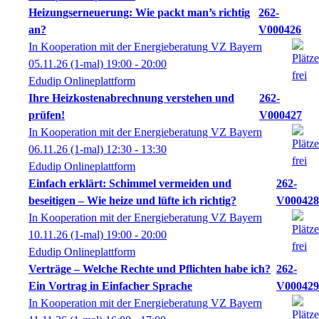
Heizungserneuerung: Wie packt man’s richtig
262-
an?
V000426
In Kooperation mit der Energieberatung VZ Bayern
05.11.26
(1-mal)
19:00
- 20:00
Edudip Onlineplattform
Ihre Heizkostenabrechnung verstehen und
262-
prüfen!
V000427
In Kooperation mit der Energieberatung VZ Bayern
06.11.26
(1-mal)
12:30
- 13:30
Edudip Onlineplattform
Einfach erklärt: Schimmel vermeiden und
262-
beseitigen – Wie heize und lüfte ich richtig?
V000428
In Kooperation mit der Energieberatung VZ Bayern
10.11.26
(1-mal)
19:00
- 20:00
Edudip Onlineplattform
Verträge – Welche Rechte und Pflichten habe ich?
262-
Ein Vortrag in Einfacher Sprache
V000429
In Kooperation mit der Energieberatung VZ Bayern