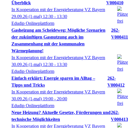
Überblick
V000410
In Kooperation mit der Energieberatung VZ Bayern
29.09.26
(1-mal)
12:30
- 13:30
Edudip Onlineplattform
Gasheizung am Scheideweg: Mögliche Szenarien
262-
der zukünftigen Gasnutzung auch im
V000411
Zusammenhang mit der kommunalen
Wärmeplanung!
In Kooperation mit der Energieberatung VZ Bayern
30.09.26
(1-mal)
12:30
- 13:30
Edudip Onlineplattform
Einfach erklärt: Energie sparen im Alltag –
262-
Tipps und Tricks
V000412
In Kooperation mit der Energieberatung VZ Bayern
30.09.26
(1-mal)
19:00
- 20:00
Edudip Onlineplattform
Neue Heizung? Aktuelle Gesetze, Förderungen und
262-
technische Möglichkeiten
V000413
In Kooperation mit der Energieberatung VZ Bayern