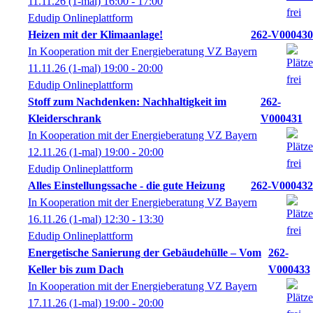
11.11.26
(1-mal)
16:00
- 17:00
Edudip Onlineplattform
Heizen mit der Klimaanlage!
262-V000430
In Kooperation mit der Energieberatung VZ Bayern
11.11.26
(1-mal)
19:00
- 20:00
Edudip Onlineplattform
Stoff zum Nachdenken: Nachhaltigkeit im
262-
Kleiderschrank
V000431
In Kooperation mit der Energieberatung VZ Bayern
12.11.26
(1-mal)
19:00
- 20:00
Edudip Onlineplattform
Alles Einstellungssache - die gute Heizung
262-V000432
In Kooperation mit der Energieberatung VZ Bayern
16.11.26
(1-mal)
12:30
- 13:30
Edudip Onlineplattform
Energetische Sanierung der Gebäudehülle – Vom
262-
Keller bis zum Dach
V000433
In Kooperation mit der Energieberatung VZ Bayern
17.11.26
(1-mal)
19:00
- 20:00