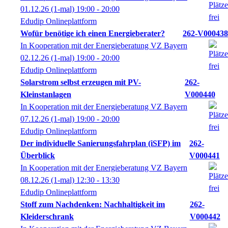
01.12.26
(1-mal)
19:00
- 20:00
Edudip Onlineplattform
Wofür benötige ich einen Energieberater?
262-V000438
In Kooperation mit der Energieberatung VZ Bayern
02.12.26
(1-mal)
19:00
- 20:00
Edudip Onlineplattform
Solarstrom selbst erzeugen mit PV-
262-
Kleinstanlagen
V000440
In Kooperation mit der Energieberatung VZ Bayern
07.12.26
(1-mal)
19:00
- 20:00
Edudip Onlineplattform
Der individuelle Sanierungsfahrplan (iSFP) im
262-
Überblick
V000441
In Kooperation mit der Energieberatung VZ Bayern
08.12.26
(1-mal)
12:30
- 13:30
Edudip Onlineplattform
Stoff zum Nachdenken: Nachhaltigkeit im
262-
Kleiderschrank
V000442