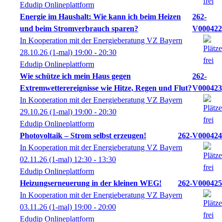
Edudip Onlineplattform
Energie im Haushalt: Wie kann ich beim Heizen
262-
und beim Stromverbrauch sparen?
V000422
In Kooperation mit der Energieberatung VZ Bayern
28.10.26
(1-mal)
19:00
- 20:30
Edudip Onlineplattform
Wie schütze ich mein Haus gegen
262-
Extremwetterereignisse wie Hitze, Regen und Flut?
V000423
In Kooperation mit der Energieberatung VZ Bayern
29.10.26
(1-mal)
19:00
- 20:30
Edudip Onlineplattform
Photovoltaik – Strom selbst erzeugen!
262-V000424
In Kooperation mit der Energieberatung VZ Bayern
02.11.26
(1-mal)
12:30
- 13:30
Edudip Onlineplattform
Heizungserneuerung in der kleinen WEG!
262-V000425
In Kooperation mit der Energieberatung VZ Bayern
03.11.26
(1-mal)
19:00
- 20:00
Edudip Onlineplattform