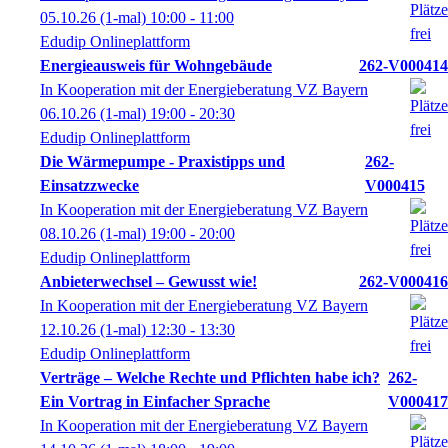
05.10.26
(1-mal)
10:00
- 11:00
Edudip Onlineplattform
Energieausweis für Wohngebäude
262-V000414
In Kooperation mit der Energieberatung VZ Bayern
06.10.26
(1-mal)
19:00
- 20:30
Edudip Onlineplattform
Die Wärmepumpe - Praxistipps und
262-
Einsatzzwecke
V000415
In Kooperation mit der Energieberatung VZ Bayern
08.10.26
(1-mal)
19:00
- 20:00
Edudip Onlineplattform
Anbieterwechsel – Gewusst wie!
262-V000416
In Kooperation mit der Energieberatung VZ Bayern
12.10.26
(1-mal)
12:30
- 13:30
Edudip Onlineplattform
Verträge – Welche Rechte und Pflichten habe ich?
262-
Ein Vortrag in Einfacher Sprache
V000417
In Kooperation mit der Energieberatung VZ Bayern