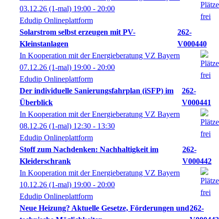
03.12.26
(1-mal)
19:00
- 20:00
Edudip Onlineplattform
Solarstrom selbst erzeugen mit PV-
262-
Kleinstanlagen
V000440
In Kooperation mit der Energieberatung VZ Bayern
07.12.26
(1-mal)
19:00
- 20:00
Edudip Onlineplattform
Der individuelle Sanierungsfahrplan (iSFP) im
262-
Überblick
V000441
In Kooperation mit der Energieberatung VZ Bayern
08.12.26
(1-mal)
12:30
- 13:30
Edudip Onlineplattform
Stoff zum Nachdenken: Nachhaltigkeit im
262-
Kleiderschrank
V000442
In Kooperation mit der Energieberatung VZ Bayern
10.12.26
(1-mal)
19:00
- 20:00
Edudip Onlineplattform
Neue Heizung? Aktuelle Gesetze, Förderungen und
262-