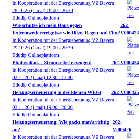
In Kooperation mit der Energieberatung VZ Bayern
28.10.26
(1-mal)
19:00
- 20:30
Edudip Onlineplattform
Wie schütze ich mein Haus gegen
262-
Extremwetterereignisse wie Hitze, Regen und Flut?
V000423
In Kooperation mit der Energieberatung VZ Bayern
29.10.26
(1-mal)
19:00
- 20:30
Edudip Onlineplattform
Photovoltaik – Strom selbst erzeugen!
262-V000424
In Kooperation mit der Energieberatung VZ Bayern
02.11.26
(1-mal)
12:30
- 13:30
Edudip Onlineplattform
Heizungserneuerung in der kleinen WEG!
262-V000425
In Kooperation mit der Energieberatung VZ Bayern
03.11.26
(1-mal)
19:00
- 20:00
Edudip Onlineplattform
Heizungserneuerung: Wie packt man’s richtig
262-
an?
V000426
In Kooperation mit der Energieberatung VZ Bayern