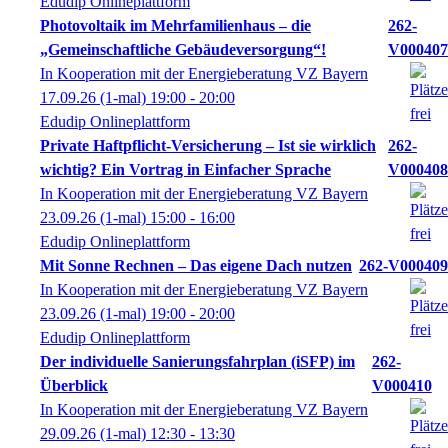
Edudip Onlineplattform
Photovoltaik im Mehrfamilienhaus – die
262-
„Gemeinschaftliche Gebäudeversorgung“!
V000407
In Kooperation mit der Energieberatung VZ Bayern
17.09.26
(1-mal)
19:00
- 20:00
Edudip Onlineplattform
Private Haftpflicht-Versicherung – Ist sie wirklich
262-
wichtig? Ein Vortrag in Einfacher Sprache
V000408
In Kooperation mit der Energieberatung VZ Bayern
23.09.26
(1-mal)
15:00
- 16:00
Edudip Onlineplattform
Mit Sonne Rechnen – Das eigene Dach nutzen
262-V000409
In Kooperation mit der Energieberatung VZ Bayern
23.09.26
(1-mal)
19:00
- 20:00
Edudip Onlineplattform
Der individuelle Sanierungsfahrplan (iSFP) im
262-
Überblick
V000410
In Kooperation mit der Energieberatung VZ Bayern
29.09.26
(1-mal)
12:30
- 13:30