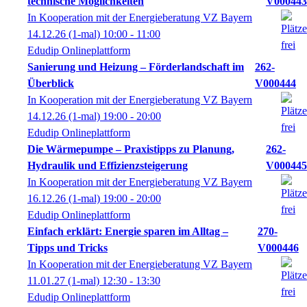
technische Möglichkeiten
V000443
In Kooperation mit der Energieberatung VZ Bayern
14.12.26
(1-mal)
10:00
- 11:00
Edudip Onlineplattform
Sanierung und Heizung – Förderlandschaft im
262-
Überblick
V000444
In Kooperation mit der Energieberatung VZ Bayern
14.12.26
(1-mal)
19:00
- 20:00
Edudip Onlineplattform
Die Wärmepumpe – Praxistipps zu Planung,
262-
Hydraulik und Effizienzsteigerung
V000445
In Kooperation mit der Energieberatung VZ Bayern
16.12.26
(1-mal)
19:00
- 20:00
Edudip Onlineplattform
Einfach erklärt: Energie sparen im Alltag –
270-
Tipps und Tricks
V000446
In Kooperation mit der Energieberatung VZ Bayern
11.01.27
(1-mal)
12:30
- 13:30
Edudip Onlineplattform