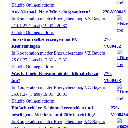
Edudip Onlineplattform
Aus Alt mach Neu: Wie richtig sanieren?
270-V000451
In Kooperation mit der Energieberatung VZ Bayern
21.01.27
(1-mal)
19:00
- 20:30
Edudip Onlineplattform
Solarstrom selbst erzeugen mit PV-
270-
Kleinstanlagen
V000452
In Kooperation mit der Energieberatung VZ Bayern
25.01.27
(1-mal)
12:30
- 13:30
Edudip Onlineplattform
Was hat mein Konsum mit der Klimakrise zu
270-
tun?
V000453
In Kooperation mit der Energieberatung VZ Bayern
26.01.27
(1-mal)
19:00
- 20:30
Edudip Onlineplattform
Einfach erklärt: Schimmel vermeiden und
270-
beseitigen – Wie heize und lüfte ich richtig?
V000454
In Kooperation mit der Energieberatung VZ Bayern