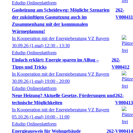
Edudip Onlineplattform
Gasheizung am Scheideweg: Mögliche Szenarien
262-
der zukünftigen Gasnutzung auch im
V000411
Zusammenhang mit der kommunalen
Wärmeplanung!
In Kooperation mit der Energieberatung VZ Bayern
30.09.26
(1-mal)
12:30
- 13:30
Edudip Onlineplattform
Einfach erklärt: Energie sparen im Alltag –
262-
Tipps und Tricks
V000412
In Kooperation mit der Energieberatung VZ Bayern
30.09.26
(1-mal)
19:00
- 20:00
Edudip Onlineplattform
Neue Heizung? Aktuelle Gesetze, Förderungen und
262-
technische Möglichkeiten
V000413
In Kooperation mit der Energieberatung VZ Bayern
05.10.26
(1-mal)
10:00
- 11:00
Edudip Onlineplattform
Energieausweis für Wohngebäude
262-V000414