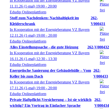
In Kooperation mit der Energieberatung VZ Bayern
11.11.26
(1-mal)
19:00
- 20:00
Edudip Onlineplattform
Stoff zum Nachdenken: Nachhaltigkeit im
262-
Kleiderschrank
V000431
In Kooperation mit der Energieberatung VZ Bayern
12.11.26
(1-mal)
19:00
- 20:00
Edudip Onlineplattform
Alles Einstellungssache - die gute Heizung
262-V000432
In Kooperation mit der Energieberatung VZ Bayern
16.11.26
(1-mal)
12:30
- 13:30
Edudip Onlineplattform
Energetische Sanierung der Gebäudehülle – Vom
262-
Keller bis zum Dach
V000433
In Kooperation mit der Energieberatung VZ Bayern
17.11.26
(1-mal)
19:00
- 20:00
Edudip Onlineplattform
Private Haftpflicht-Versicherung – Ist sie wirklich
262-
wichtig? Ein Vortrag in Einfacher Sprache
V000434