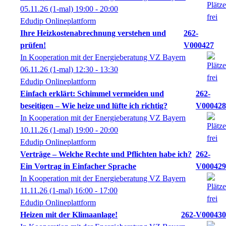
05.11.26
(1-mal)
19:00
- 20:00
Edudip Onlineplattform
Ihre Heizkostenabrechnung verstehen und
262-
prüfen!
V000427
In Kooperation mit der Energieberatung VZ Bayern
06.11.26
(1-mal)
12:30
- 13:30
Edudip Onlineplattform
Einfach erklärt: Schimmel vermeiden und
262-
beseitigen – Wie heize und lüfte ich richtig?
V000428
In Kooperation mit der Energieberatung VZ Bayern
10.11.26
(1-mal)
19:00
- 20:00
Edudip Onlineplattform
Verträge – Welche Rechte und Pflichten habe ich?
262-
Ein Vortrag in Einfacher Sprache
V000429
In Kooperation mit der Energieberatung VZ Bayern
11.11.26
(1-mal)
16:00
- 17:00
Edudip Onlineplattform
Heizen mit der Klimaanlage!
262-V000430