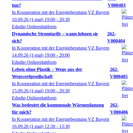
tun?
V000403
In Kooperation mit der Energieberatung VZ Bayern
10.09.26
(1-mal)
19:00
- 20:30
Edudip Onlineplattform
Dynamische Stromtarife – wann lohnen sie
262-
sich?
V000404
In Kooperation mit der Energieberatung VZ Bayern
14.09.26
(1-mal)
19:00
- 20:00
Edudip Onlineplattform
Leben ohne Plastik – Wege aus der
262-
Wegwerfgesellschaft
V000405
In Kooperation mit der Energieberatung VZ Bayern
15.09.26
(1-mal)
19:00
- 20:30
Edudip Onlineplattform
Was bedeutet die kommunale Wärmeplanung
262-
für mich?
V000406
In Kooperation mit der Energieberatung VZ Bayern
16.09.26
(1-mal)
12:30
- 13:30