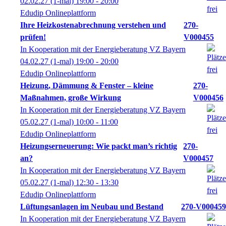
02.02.27
(1-mal)
19:00
- 20:00
Edudip Onlineplattform
Ihre Heizkostenabrechnung verstehen und
270-
prüfen!
V000455
In Kooperation mit der Energieberatung VZ Bayern
04.02.27
(1-mal)
19:00
- 20:00
Edudip Onlineplattform
Heizung, Dämmung & Fenster – kleine
270-
Maßnahmen, große Wirkung
V000456
In Kooperation mit der Energieberatung VZ Bayern
05.02.27
(1-mal)
10:00
- 11:00
Edudip Onlineplattform
Heizungserneuerung: Wie packt man’s richtig
270-
an?
V000457
In Kooperation mit der Energieberatung VZ Bayern
05.02.27
(1-mal)
12:30
- 13:30
Edudip Onlineplattform
Lüftungsanlagen im Neubau und Bestand
270-V000459
In Kooperation mit der Energieberatung VZ Bayern