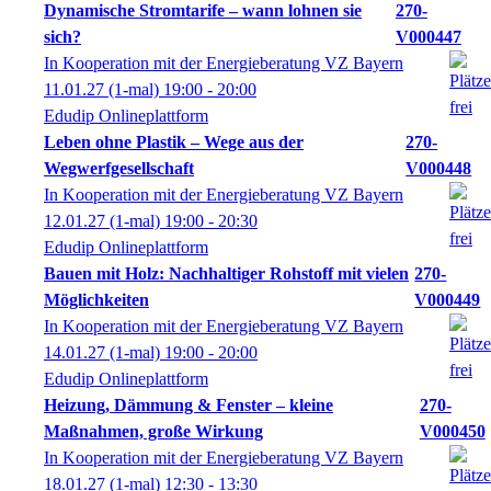
Dynamische Stromtarife – wann lohnen sie
270-
sich?
V000447
In Kooperation mit der Energieberatung VZ Bayern
11.01.27
(1-mal)
19:00
- 20:00
Edudip Onlineplattform
Leben ohne Plastik – Wege aus der
270-
Wegwerfgesellschaft
V000448
In Kooperation mit der Energieberatung VZ Bayern
12.01.27
(1-mal)
19:00
- 20:30
Edudip Onlineplattform
Bauen mit Holz: Nachhaltiger Rohstoff mit vielen
270-
Möglichkeiten
V000449
In Kooperation mit der Energieberatung VZ Bayern
14.01.27
(1-mal)
19:00
- 20:00
Edudip Onlineplattform
Heizung, Dämmung & Fenster – kleine
270-
Maßnahmen, große Wirkung
V000450
In Kooperation mit der Energieberatung VZ Bayern
18.01.27
(1-mal)
12:30
- 13:30