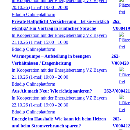
In Kooperation mit der Energieberatung VZ Bayern
20.10.26
(1-mal)
19:00
- 20:00
Edudip Onlineplattform
Private Haftpflicht-Versicherung – Ist sie wirklich
262-
wichtig? Ein Vortrag in Einfacher Sprache
V000419
In Kooperation mit der Energieberatung VZ Bayern
21.10.26
(1-mal)
15:00
- 16:00
Edudip Onlineplattform
Wärmepumpe – Aufstellung in beengten
262-
Verhältnissen / Etagenheizung
V000420
In Kooperation mit der Energieberatung VZ Bayern
21.10.26
(1-mal)
19:00
- 20:00
Edudip Onlineplattform
Aus Alt mach Neu: Wie richtig sanieren?
262-V000421
In Kooperation mit der Energieberatung VZ Bayern
22.10.26
(1-mal)
19:00
- 20:30
Edudip Onlineplattform
Energie im Haushalt: Wie kann ich beim Heizen
262-
und beim Stromverbrauch sparen?
V000422