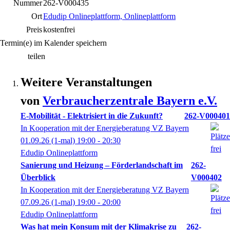
Nummer
262-V000435
Ort
Edudip Onlineplattform, Onlineplattform
Preis
kostenfrei
Termin(e) im Kalender speichern
teilen
Weitere Veranstaltungen
von
Verbraucherzentrale Bayern e.V.
E-Mobilität - Elektrisiert in die Zukunft?
262-V000401
In Kooperation mit der Energieberatung VZ Bayern
01.09.26
(1-mal)
19:00
- 20:30
Edudip Onlineplattform
Sanierung und Heizung – Förderlandschaft im
262-
Überblick
V000402
In Kooperation mit der Energieberatung VZ Bayern
07.09.26
(1-mal)
19:00
- 20:00
Edudip Onlineplattform
Was hat mein Konsum mit der Klimakrise zu
262-