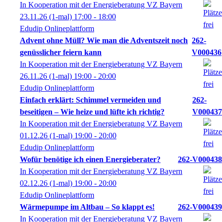
In Kooperation mit der Energieberatung VZ Bayern
23.11.26
(1-mal)
17:00
- 18:00
Edudip Onlineplattform
Advent ohne Müll? Wie man die Adventszeit noch
262-
genüsslicher feiern kann
V000436
In Kooperation mit der Energieberatung VZ Bayern
26.11.26
(1-mal)
19:00
- 20:00
Edudip Onlineplattform
Einfach erklärt: Schimmel vermeiden und
262-
beseitigen – Wie heize und lüfte ich richtig?
V000437
In Kooperation mit der Energieberatung VZ Bayern
01.12.26
(1-mal)
19:00
- 20:00
Edudip Onlineplattform
Wofür benötige ich einen Energieberater?
262-V000438
In Kooperation mit der Energieberatung VZ Bayern
02.12.26
(1-mal)
19:00
- 20:00
Edudip Onlineplattform
Wärmepumpe im Altbau – So klappt es!
262-V000439
In Kooperation mit der Energieberatung VZ Bayern