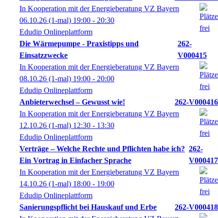
In Kooperation mit der Energieberatung VZ Bayern
06.10.26
(1-mal)
19:00
- 20:30
Edudip Onlineplattform
Die Wärmepumpe - Praxistipps und
262-
Einsatzzwecke
V000415
In Kooperation mit der Energieberatung VZ Bayern
08.10.26
(1-mal)
19:00
- 20:00
Edudip Onlineplattform
Anbieterwechsel – Gewusst wie!
262-V000416
In Kooperation mit der Energieberatung VZ Bayern
12.10.26
(1-mal)
12:30
- 13:30
Edudip Onlineplattform
Verträge – Welche Rechte und Pflichten habe ich?
262-
Ein Vortrag in Einfacher Sprache
V000417
In Kooperation mit der Energieberatung VZ Bayern
14.10.26
(1-mal)
18:00
- 19:00
Edudip Onlineplattform
Sanierungspflicht bei Hauskauf und Erbe
262-V000418