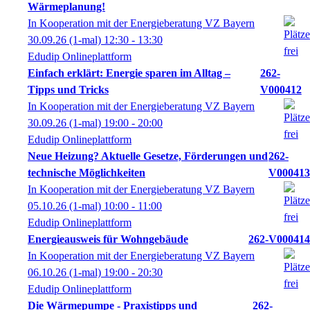
Wärmeplanung!
In Kooperation mit der Energieberatung VZ Bayern
30.09.26
(1-mal)
12:30
- 13:30
Edudip Onlineplattform
Einfach erklärt: Energie sparen im Alltag –
262-
Tipps und Tricks
V000412
In Kooperation mit der Energieberatung VZ Bayern
30.09.26
(1-mal)
19:00
- 20:00
Edudip Onlineplattform
Neue Heizung? Aktuelle Gesetze, Förderungen und
262-
technische Möglichkeiten
V000413
In Kooperation mit der Energieberatung VZ Bayern
05.10.26
(1-mal)
10:00
- 11:00
Edudip Onlineplattform
Energieausweis für Wohngebäude
262-V000414
In Kooperation mit der Energieberatung VZ Bayern
06.10.26
(1-mal)
19:00
- 20:30
Edudip Onlineplattform
Die Wärmepumpe - Praxistipps und
262-