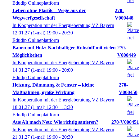
Edudip Onlineplattform
Leben ohne Plastik – Wege aus der
270-
Wegwerfgesellschaft
V000448
In Kooperation mit der Energieberatung VZ Bayern
12.01.27
(1-mal)
19:00
- 20:30
Edudip Onlineplattform
Bauen mit Holz: Nachhaltiger Rohstoff mit vielen
270-
Möglichkeiten
V000449
In Kooperation mit der Energieberatung VZ Bayern
14.01.27
(1-mal)
19:00
- 20:00
Edudip Onlineplattform
Heizung, Dämmung & Fenster – kleine
270-
Maßnahmen, große Wirkung
V000450
In Kooperation mit der Energieberatung VZ Bayern
18.01.27
(1-mal)
12:30
- 13:30
Edudip Onlineplattform
Aus Alt mach Neu: Wie richtig sanieren?
270-V000451
In Kooperation mit der Energieberatung VZ Bayern
21.01.27
(1-mal)
19:00
- 20:30