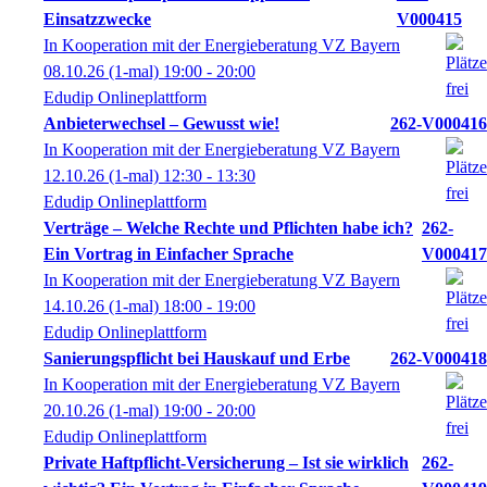
Einsatzzwecke
V000415
In Kooperation mit der Energieberatung VZ Bayern
08.10.26
(1-mal)
19:00
- 20:00
Edudip Onlineplattform
Anbieterwechsel – Gewusst wie!
262-V000416
In Kooperation mit der Energieberatung VZ Bayern
12.10.26
(1-mal)
12:30
- 13:30
Edudip Onlineplattform
Verträge – Welche Rechte und Pflichten habe ich?
262-
Ein Vortrag in Einfacher Sprache
V000417
In Kooperation mit der Energieberatung VZ Bayern
14.10.26
(1-mal)
18:00
- 19:00
Edudip Onlineplattform
Sanierungspflicht bei Hauskauf und Erbe
262-V000418
In Kooperation mit der Energieberatung VZ Bayern
20.10.26
(1-mal)
19:00
- 20:00
Edudip Onlineplattform
Private Haftpflicht-Versicherung – Ist sie wirklich
262-