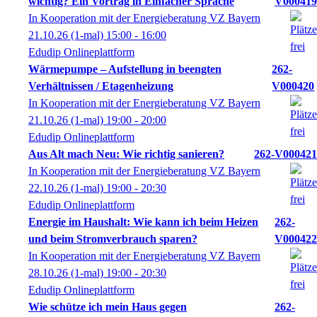
wichtig? Ein Vortrag in Einfacher Sprache
V000419
In Kooperation mit der Energieberatung VZ Bayern
21.10.26
(1-mal)
15:00
- 16:00
Edudip Onlineplattform
Wärmepumpe – Aufstellung in beengten
262-
Verhältnissen / Etagenheizung
V000420
In Kooperation mit der Energieberatung VZ Bayern
21.10.26
(1-mal)
19:00
- 20:00
Edudip Onlineplattform
Aus Alt mach Neu: Wie richtig sanieren?
262-V000421
In Kooperation mit der Energieberatung VZ Bayern
22.10.26
(1-mal)
19:00
- 20:30
Edudip Onlineplattform
Energie im Haushalt: Wie kann ich beim Heizen
262-
und beim Stromverbrauch sparen?
V000422
In Kooperation mit der Energieberatung VZ Bayern
28.10.26
(1-mal)
19:00
- 20:30
Edudip Onlineplattform
Wie schütze ich mein Haus gegen
262-