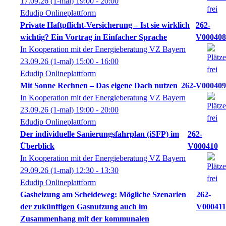
17.09.26
(1-mal)
19:00
- 20:00
Edudip Onlineplattform
Private Haftpflicht-Versicherung – Ist sie wirklich
262-
wichtig? Ein Vortrag in Einfacher Sprache
V000408
In Kooperation mit der Energieberatung VZ Bayern
23.09.26
(1-mal)
15:00
- 16:00
Edudip Onlineplattform
Mit Sonne Rechnen – Das eigene Dach nutzen
262-V000409
In Kooperation mit der Energieberatung VZ Bayern
23.09.26
(1-mal)
19:00
- 20:00
Edudip Onlineplattform
Der individuelle Sanierungsfahrplan (iSFP) im
262-
Überblick
V000410
In Kooperation mit der Energieberatung VZ Bayern
29.09.26
(1-mal)
12:30
- 13:30
Edudip Onlineplattform
Gasheizung am Scheideweg: Mögliche Szenarien
262-
der zukünftigen Gasnutzung auch im
V000411
Zusammenhang mit der kommunalen