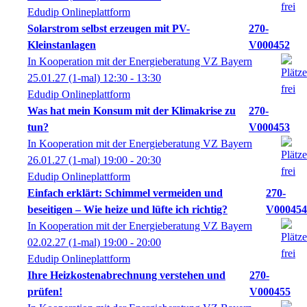
Edudip Onlineplattform
Solarstrom selbst erzeugen mit PV-
270-
Kleinstanlagen
V000452
In Kooperation mit der Energieberatung VZ Bayern
25.01.27
(1-mal)
12:30
- 13:30
Edudip Onlineplattform
Was hat mein Konsum mit der Klimakrise zu
270-
tun?
V000453
In Kooperation mit der Energieberatung VZ Bayern
26.01.27
(1-mal)
19:00
- 20:30
Edudip Onlineplattform
Einfach erklärt: Schimmel vermeiden und
270-
beseitigen – Wie heize und lüfte ich richtig?
V000454
In Kooperation mit der Energieberatung VZ Bayern
02.02.27
(1-mal)
19:00
- 20:00
Edudip Onlineplattform
Ihre Heizkostenabrechnung verstehen und
270-
prüfen!
V000455