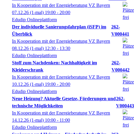
In Kooperation mit der Energieberatung VZ Bayern
07.12.26
(1-mal)
19:00
- 20:00
Edudip Onlineplattform
Der individuelle Sanierungsfahrplan (iSFP) im
262-
Überblick
V000441
In Kooperation mit der Energieberatung VZ Bayern
08.12.26
(1-mal)
12:30
- 13:30
Edudip Onlineplattform
Stoff zum Nachdenken: Nachhaltigkeit im
262-
Kleiderschrank
V000442
In Kooperation mit der Energieberatung VZ Bayern
10.12.26
(1-mal)
19:00
- 20:00
Edudip Onlineplattform
Neue Heizung? Aktuelle Gesetze, Förderungen und
262-
technische Möglichkeiten
V000443
In Kooperation mit der Energieberatung VZ Bayern
14.12.26
(1-mal)
10:00
- 11:00
Edudip Onlineplattform