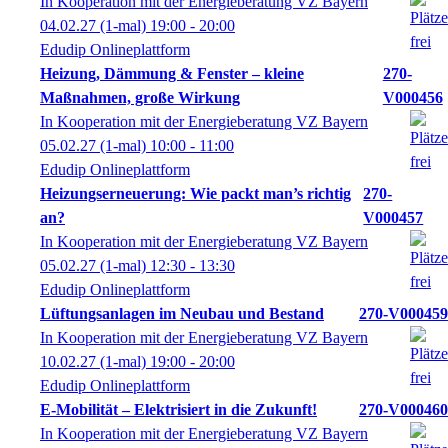
In Kooperation mit der Energieberatung VZ Bayern
04.02.27
(1-mal)
19:00
- 20:00
Edudip Onlineplattform
Heizung, Dämmung & Fenster – kleine
270-
Maßnahmen, große Wirkung
V000456
In Kooperation mit der Energieberatung VZ Bayern
05.02.27
(1-mal)
10:00
- 11:00
Edudip Onlineplattform
Heizungserneuerung: Wie packt man’s richtig
270-
an?
V000457
In Kooperation mit der Energieberatung VZ Bayern
05.02.27
(1-mal)
12:30
- 13:30
Edudip Onlineplattform
Lüftungsanlagen im Neubau und Bestand
270-V000459
In Kooperation mit der Energieberatung VZ Bayern
10.02.27
(1-mal)
19:00
- 20:00
Edudip Onlineplattform
E-Mobilität – Elektrisiert in die Zukunft!
270-V000460
In Kooperation mit der Energieberatung VZ Bayern