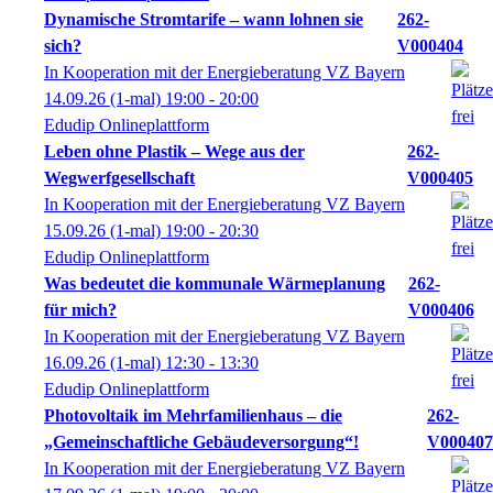
Dynamische Stromtarife – wann lohnen sie
262-
sich?
V000404
In Kooperation mit der Energieberatung VZ Bayern
14.09.26
(1-mal)
19:00
- 20:00
Edudip Onlineplattform
Leben ohne Plastik – Wege aus der
262-
Wegwerfgesellschaft
V000405
In Kooperation mit der Energieberatung VZ Bayern
15.09.26
(1-mal)
19:00
- 20:30
Edudip Onlineplattform
Was bedeutet die kommunale Wärmeplanung
262-
für mich?
V000406
In Kooperation mit der Energieberatung VZ Bayern
16.09.26
(1-mal)
12:30
- 13:30
Edudip Onlineplattform
Photovoltaik im Mehrfamilienhaus – die
262-
„Gemeinschaftliche Gebäudeversorgung“!
V000407
In Kooperation mit der Energieberatung VZ Bayern