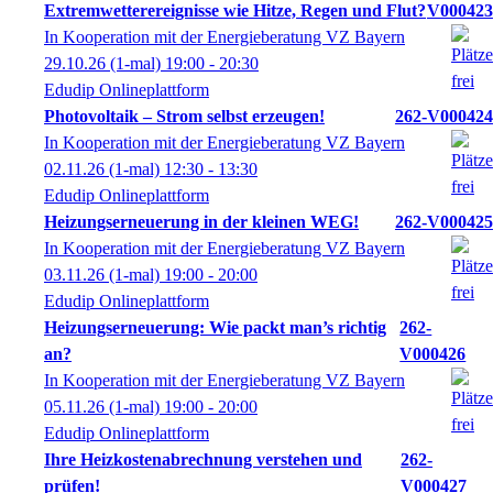
Extremwetterereignisse wie Hitze, Regen und Flut?
V000423
In Kooperation mit der Energieberatung VZ Bayern
29.10.26
(1-mal)
19:00
- 20:30
Edudip Onlineplattform
Photovoltaik – Strom selbst erzeugen!
262-V000424
In Kooperation mit der Energieberatung VZ Bayern
02.11.26
(1-mal)
12:30
- 13:30
Edudip Onlineplattform
Heizungserneuerung in der kleinen WEG!
262-V000425
In Kooperation mit der Energieberatung VZ Bayern
03.11.26
(1-mal)
19:00
- 20:00
Edudip Onlineplattform
Heizungserneuerung: Wie packt man’s richtig
262-
an?
V000426
In Kooperation mit der Energieberatung VZ Bayern
05.11.26
(1-mal)
19:00
- 20:00
Edudip Onlineplattform
Ihre Heizkostenabrechnung verstehen und
262-
prüfen!
V000427