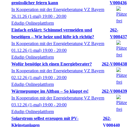
genüsslicher feiern kann
V000436
In Kooperation mit der Energieberatung VZ Bayern
26.11.26
(1-mal)
19:00
- 20:00
Edudip Onlineplattform
Einfach erklärt: Schimmel vermeiden und
262-
beseitigen – Wie heize und lüfte ich richtig?
V000437
In Kooperation mit der Energieberatung VZ Bayern
01.12.26
(1-mal)
19:00
- 20:00
Edudip Onlineplattform
Wofür benötige ich einen Energieberater?
262-V000438
In Kooperation mit der Energieberatung VZ Bayern
02.12.26
(1-mal)
19:00
- 20:00
Edudip Onlineplattform
Wärmepumpe im Altbau – So klappt es!
262-V000439
In Kooperation mit der Energieberatung VZ Bayern
03.12.26
(1-mal)
19:00
- 20:00
Edudip Onlineplattform
Solarstrom selbst erzeugen mit PV-
262-
Kleinstanlagen
V000440