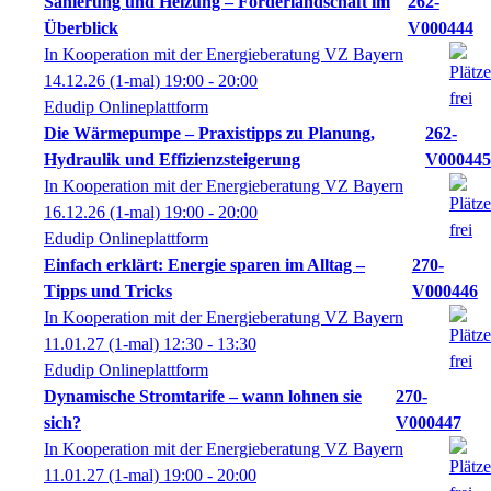
Sanierung und Heizung – Förderlandschaft im
262-
Überblick
V000444
In Kooperation mit der Energieberatung VZ Bayern
14.12.26
(1-mal)
19:00
- 20:00
Edudip Onlineplattform
Die Wärmepumpe – Praxistipps zu Planung,
262-
Hydraulik und Effizienzsteigerung
V000445
In Kooperation mit der Energieberatung VZ Bayern
16.12.26
(1-mal)
19:00
- 20:00
Edudip Onlineplattform
Einfach erklärt: Energie sparen im Alltag –
270-
Tipps und Tricks
V000446
In Kooperation mit der Energieberatung VZ Bayern
11.01.27
(1-mal)
12:30
- 13:30
Edudip Onlineplattform
Dynamische Stromtarife – wann lohnen sie
270-
sich?
V000447
In Kooperation mit der Energieberatung VZ Bayern
11.01.27
(1-mal)
19:00
- 20:00