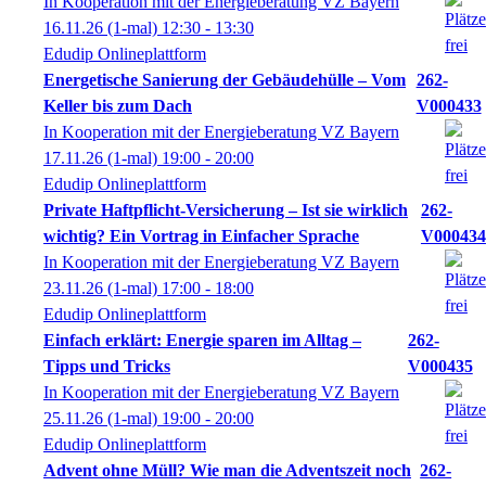
In Kooperation mit der Energieberatung VZ Bayern
16.11.26
(1-mal)
12:30
- 13:30
Edudip Onlineplattform
Energetische Sanierung der Gebäudehülle – Vom
262-
Keller bis zum Dach
V000433
In Kooperation mit der Energieberatung VZ Bayern
17.11.26
(1-mal)
19:00
- 20:00
Edudip Onlineplattform
Private Haftpflicht-Versicherung – Ist sie wirklich
262-
wichtig? Ein Vortrag in Einfacher Sprache
V000434
In Kooperation mit der Energieberatung VZ Bayern
23.11.26
(1-mal)
17:00
- 18:00
Edudip Onlineplattform
Einfach erklärt: Energie sparen im Alltag –
262-
Tipps und Tricks
V000435
In Kooperation mit der Energieberatung VZ Bayern
25.11.26
(1-mal)
19:00
- 20:00
Edudip Onlineplattform
Advent ohne Müll? Wie man die Adventszeit noch
262-