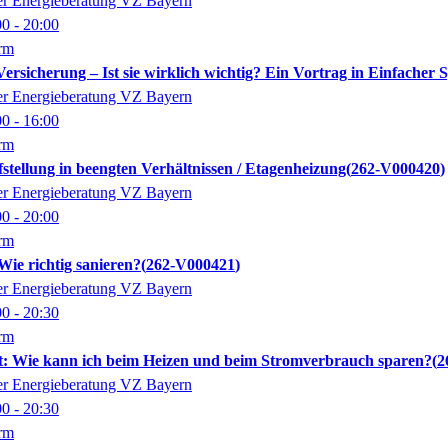
der Energieberatung VZ Bayern
00
- 20:00
orm
Versicherung – Ist sie wirklich wichtig? Ein Vortrag in Einfacher 
der Energieberatung VZ Bayern
00
- 16:00
orm
ellung in beengten Verhältnissen / Etagenheizung
262-V000420
der Energieberatung VZ Bayern
00
- 20:00
orm
ie richtig sanieren?
262-V000421
der Energieberatung VZ Bayern
00
- 20:30
orm
t: Wie kann ich beim Heizen und beim Stromverbrauch sparen?
2
der Energieberatung VZ Bayern
00
- 20:30
orm