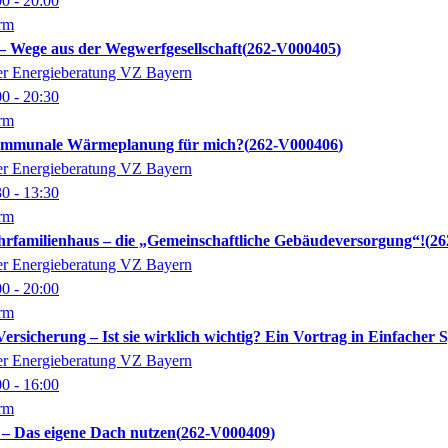
00
- 20:00
orm
– Wege aus der Wegwerfgesellschaft
262-V000405
der Energieberatung VZ Bayern
00
- 20:30
orm
kommunale Wärmeplanung für mich?
262-V000406
der Energieberatung VZ Bayern
30
- 13:30
orm
hrfamilienhaus – die „Gemeinschaftliche Gebäudeversorgung“!
26
der Energieberatung VZ Bayern
00
- 20:00
orm
Versicherung – Ist sie wirklich wichtig? Ein Vortrag in Einfacher 
der Energieberatung VZ Bayern
00
- 16:00
orm
– Das eigene Dach nutzen
262-V000409