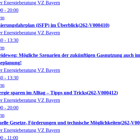
der Energieberatung VZ Bayern
00
- 20:00
orm
nierungsfahrplan (iSFP) im Überblick
262-V000410
der Energieberatung VZ Bayern
30
- 13:30
orm
ideweg: Mögliche Szenarien der zukünftigen Gasnutzung auch 
eplanung!
der Energieberatung VZ Bayern
30
- 13:30
orm
ergie sparen im Alltag – Tipps und Tricks
262-V000412
der Energieberatung VZ Bayern
00
- 20:00
orm
elle Gesetze, Förderungen und technische Möglichkeiten
262-V00
der Energieberatung VZ Bayern
00
- 11:00