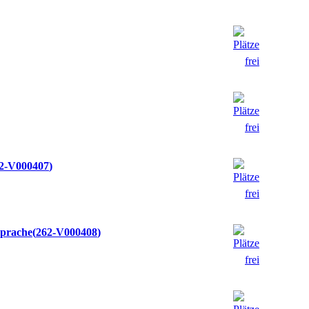
2-V000407
Sprache
262-V000408