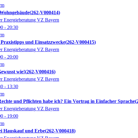
orm
r Wohngebäude
262-V000414
der Energieberatung VZ Bayern
00
- 20:30
orm
Praxistipps und Einsatzzwecke
262-V000415
der Energieberatung VZ Bayern
00
- 20:00
orm
Gewusst wie!
262-V000416
der Energieberatung VZ Bayern
30
- 13:30
orm
echte und Pflichten habe ich? Ein Vortrag in Einfacher Sprache
der Energieberatung VZ Bayern
00
- 19:00
orm
bei Hauskauf und Erbe
262-V000418