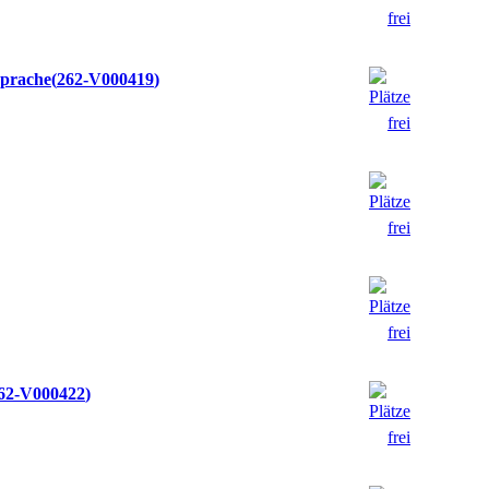
Sprache
262-V000419
62-V000422