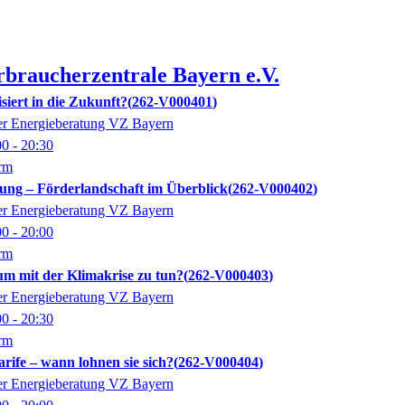
rbraucherzentrale Bayern e.V.
isiert in die Zukunft?
262-V000401
der Energieberatung VZ Bayern
00
- 20:30
orm
ung – Förderlandschaft im Überblick
262-V000402
der Energieberatung VZ Bayern
00
- 20:00
orm
m mit der Klimakrise zu tun?
262-V000403
der Energieberatung VZ Bayern
00
- 20:30
orm
ife – wann lohnen sie sich?
262-V000404
der Energieberatung VZ Bayern