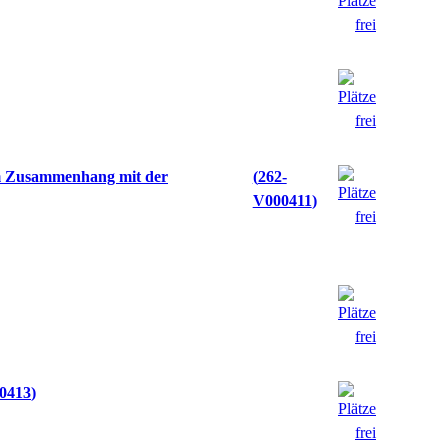
im Zusammenhang mit der
262-
V000411
0413