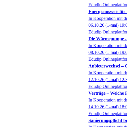
Edudip Onlineplattf
Energieausweis fü
In Kooperation mit 
06.10.26
(1-mal)
19:
Edudip Onlineplattf
Die Wärmepumpe - 
In Kooperation mit 
08.10.26
(1-mal)
19:
Edudip Onlineplattf
Anbieterwechsel – 
In Kooperation mit 
12.10.26
(1-mal)
12:
Edudip Onlineplattf
Verträge – Welche R
In Kooperation mit 
14.10.26
(1-mal)
18:
Edudip Onlineplattf
Sanierungspflicht 