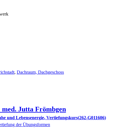
hwerk
ichstadt
,
Dachraum, Dachgeschoss
. med.
Jutta
Frömbgen
uhe und Lebensenergie, Vertiefungskurs
262-G011606
rtiefung der Übungsformen