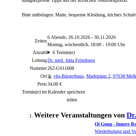
alltagserprobte Tipps aus der ärztlichen Naturheilpraxis.
Bitte mitbringen: Matte, bequeme Kleidung, leichtes Schu
6 Abende, 26.10.2026 - 30.11.2026
Zeiten
Montag, wöchentlich, 18:00 - 19:00 Uhr
Anzahl
6 Termin(e)
Leitung
Dr. med. Jutta Frömbgen
Nummer
262-G011608
Ort
vhs-Bürgerhaus
,
Marktplatz 2, 97638 Mellr
Preis
34,00 €
Termin(e) im Kalender speichern
teilen
Weitere Veranstaltungen von
Dr
Qi Gong - Innere R
Wiederholung und Ve