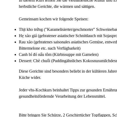
In diesem Kurs lernen Sie die vietnamesische Kultur und E
herbstliche Gerichte, die wärmen und sättigen.
Gemeinsam kochen wir folgende Speisen:
Thịt kho trứng ("Karamelisierter/geschmorter" Schweineba
Hẹ xào giá (gebratener asiatischer Schnittlauch mit Sojaspr
Rau xào (gebratenes saisonales asiatisches Gemüse, entw
Bittermelone etc. nach Verfügbarkeit)
‎Canh bí đỏ nấu tôm (Kürbissuppe mit Garnelen)
Dessert: Chè chuối (Puddingähnliches Kokosnussmilchdess
Diese Gerichte sind besonders beliebt in der kühleren Jahre
Küche wider.
Jeder vhs-Kochkurs beinhaltet Tipps zur gesunden Ernähru
gesundheitsfördernde Verarbeitung der Lebensmittel.
Bitte bringen Sie Schürze, 2 Geschirrtücher Topflappen, Sch