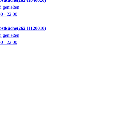
bstküche
262-H040020
d genießen
00
- 22:00
bstküche
262-H120010
d genießen
00
- 22:00