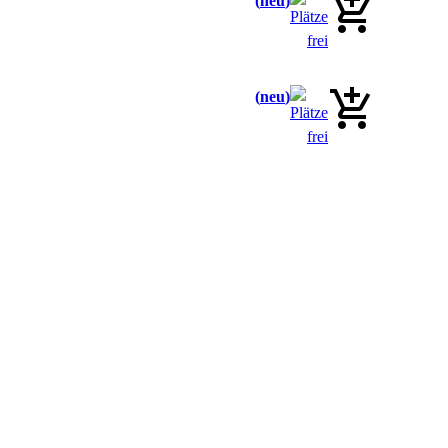
neu
neu