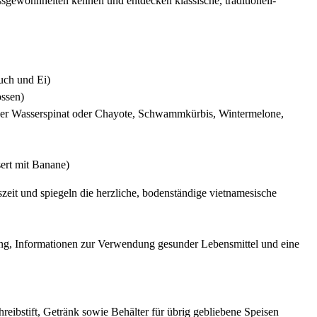
ssgewohnheiten kennen und entdecken klassische, traditionell-
uch und Ei)
ossen)
eder Wasserspinat oder Chayote, Schwammkürbis, Wintermelone,
ert mit Banane)
szeit und spiegeln die herzliche, bodenständige vietnamesische
ng, Informationen zur Verwendung gesunder Lebensmittel und eine
reibstift, Getränk sowie Behälter für übrig gebliebene Speisen