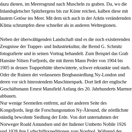
dazu dienen, im Meeresgrund nach Muscheln zu graben. Da, wo die
Inlandsgletscher Spitzbergens bis zur Küste reichen, kalben diese mit
lautem Getöse ins Meer. Mit dem sich auch in der Arktis verändernden
Klima schrumpfen diese schneller als in anderen Weltregionen.
Neben der überwältigenden Landschaft sind es die noch existierenden
Zeugnisse der Trapper- und Industriekultur, die Bernd G. Schmitz
fotografierte und in seinen Vortrag behandelt. Zum Beispiel das Grab
Hansine Nilsen Furfjords, die mit ihrem Mann Peder von 1904 bis
1905 in dessen Trapperhütte überwinterte, schwer erkrankte und starb.
Oder die Ruinen der verlassenen Bergbausiedlung Ny-London und
deren vor sich hinrostendem Maschinenpark. Dort ließ der englische
Geschäftsmann Ernest Mansfield Anfang des 20. Jahrhunderts Marmor
abbauen.
Nur wenige Seemeilen entfernt, auf der anderen Seite des
Kongsfjords, liegt die Forschungsstation Ny-Ålesund, die nördlichste
ständig bewohnte Siedlung der Erde. Von dort unternahmen der
Norweger Roald Amundsen und der Italiener Umberto Nobile 1926
und 1928 ihre Luftschiffexpeditionen zum Nordpol. Während der