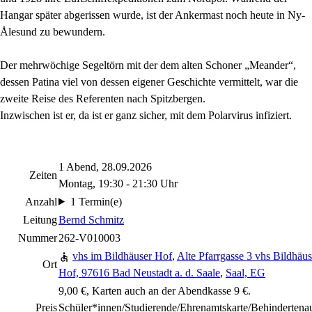
Hangar später abgerissen wurde, ist der Ankermast noch heute in Ny-
Ålesund zu bewundern.
Der mehrwöchige Segeltörn mit der dem alten Schoner „Meander“,
dessen Patina viel von dessen eigener Geschichte vermittelt, war die
zweite Reise des Referenten nach Spitzbergen.
Inzwischen ist er, da ist er ganz sicher, mit dem Polarvirus infiziert.
1 Abend, 28.09.2026
Zeiten
Montag, 19:30 - 21:30 Uhr
Anzahl
1 Termin(e)
Leitung
Bernd Schmitz
Nummer
262-V010003
vhs im Bildhäuser Hof
,
Alte Pfarrgasse 3 vhs Bildhäus
Ort
Hof, 97616 Bad Neustadt a. d. Saale
,
Saal, EG
9,00 €, Karten auch an der Abendkasse 9 €.
Preis
Schüler*innen/Studierende/Ehrenamtskarte/Behindertena