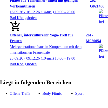
Pilates für Teilnehmer*innen mit geringen
262-
Vorkenntnissen
G021406
16.09.26 - 16.12.26
(14-mal)
19:00
- 20:00
Bad Königshofen
Offener, interkultureller Yoga-Treff für
261-
Frauen
M020054
Mehrgenerationenhaus in Kooperation mit dem
internationalen Frauencafé
23.09.26 - 09.12.26
(10-mal)
18:00
- 19:00
Bad Königshofen
Liegt in folgenden Bereichen
Offene Treffs
Body Fitmix
Sport