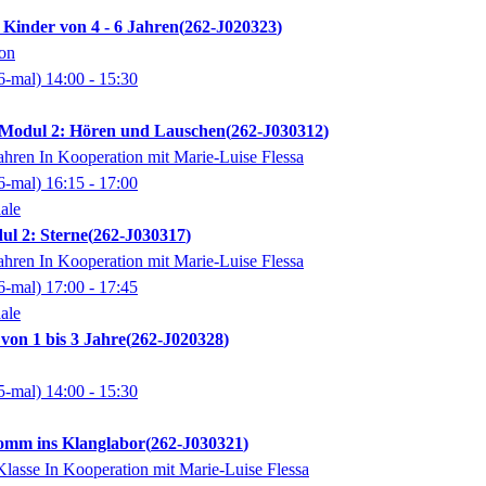
 Kinder von 4 - 6 Jahren
262-J020323
son
6-mal)
14:00
- 15:30
odul 2: Hören und Lauschen
262-J030312
ahren In Kooperation mit Marie-Luise Flessa
6-mal)
16:15
- 17:00
ale
l 2: Sterne
262-J030317
ahren In Kooperation mit Marie-Luise Flessa
6-mal)
17:00
- 17:45
ale
on 1 bis 3 Jahre
262-J020328
5-mal)
14:00
- 15:30
omm ins Klanglabor
262-J030321
 Klasse In Kooperation mit Marie-Luise Flessa