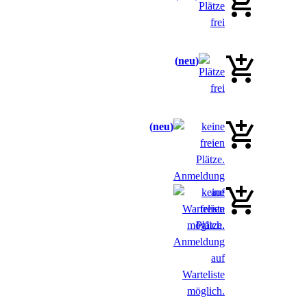
neu
neu