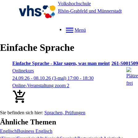
Volkshochschule
Rhön-Grabfeld und Münnerstadt
Menü
Einfache Sprache
Einfache Sprache - Klar sagen, was man meint
261-S001509
Onlinekurs
24.09.26 - 08.10.26
(3-mal)
17:00
- 18:30
Online-Veranstaltung zoom 2
Sprachen, Prüfungen
Ähnliche Themen
Englisch
Business Englisch