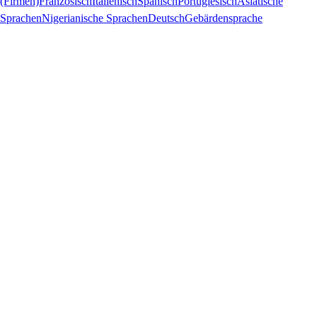
(Firmen)
Französisch
Italienisch
Spanisch
Portugiesisch
Asiatische
Sprachen
Nigerianische Sprachen
Deutsch
Gebärdensprache