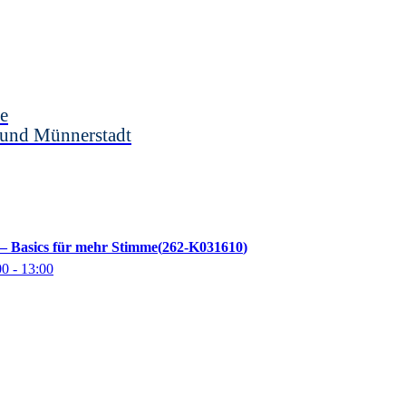
e
 und Münnerstadt
– Basics für mehr Stimme
262-K031610
00
- 13:00