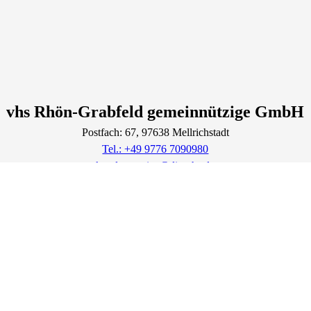
vhs Rhön-Grabfeld gemeinnützige GmbH
Postfach: 67
, 97638
Mellrichstadt
Tel.: +49 9776 7090980
kundenservice@die-vhs.de
Lage & Routenplaner