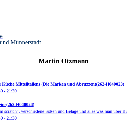
e
 und Münnerstadt
Martin
Otzmann
e Küche Mittelitaliens (Die Marken und Abruzzen)
262-H040023
30
- 21:30
ins
262-H040024
om scratch", verschiedene Soßen und Beläge und alles was man über B
30
- 21:30