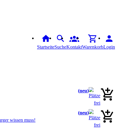
Startseite
Suche
Kontakt
Warenkorb
Login
neu
neu
urger wissen muss!