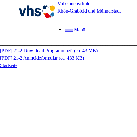
Volkshochschule
Rhön-Grabfeld und Münnerstadt
Menü
________________________________________________________
[PDF]
21-2 Download Programmheft
(ca. 43 MB)
[PDF]
21-2 Anmeldeformular
(ca. 433 KB)
Startseite