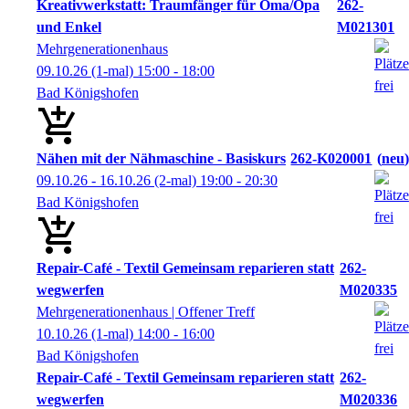
Kreativwerkstatt: Traumfänger für Oma/Opa
262-
und Enkel
M021301
Mehrgenerationenhaus
09.10.26
(1-mal)
15:00
- 18:00
Bad Königshofen
Nähen mit der Nähmaschine - Basiskurs
262-K020001
neu
09.10.26 - 16.10.26
(2-mal)
19:00
- 20:30
Bad Königshofen
Repair-Café - Textil Gemeinsam reparieren statt
262-
wegwerfen
M020335
Mehrgenerationenhaus | Offener Treff
10.10.26
(1-mal)
14:00
- 16:00
Bad Königshofen
Repair-Café - Textil Gemeinsam reparieren statt
262-
wegwerfen
M020336