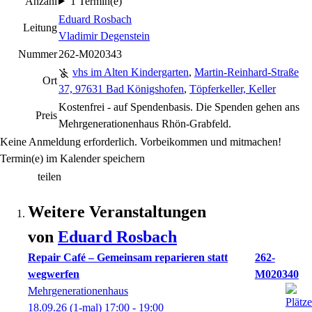
Anzahl
1 Termin(e)
Eduard Rosbach
Leitung
Vladimir Degenstein
Nummer
262-M020343
vhs im Alten Kindergarten
,
Martin-Reinhard-Straße
Ort
37, 97631 Bad Königshofen
,
Töpferkeller, Keller
Kostenfrei - auf Spendenbasis. Die Spenden gehen ans
Preis
Mehrgenerationenhaus Rhön-Grabfeld.
Keine Anmeldung erforderlich. Vorbeikommen und mitmachen!
Termin(e) im Kalender speichern
teilen
Weitere Veranstaltungen
von
Eduard
Rosbach
Repair Café – Gemeinsam reparieren statt
262-
wegwerfen
M020340
Mehrgenerationenhaus
18.09.26
(1-mal)
17:00
- 19:00