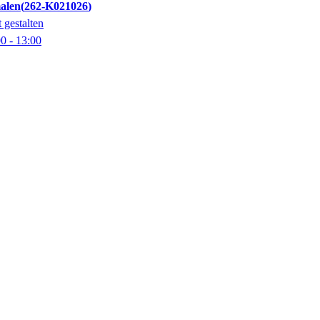
alen
262-K021026
 gestalten
00
- 13:00