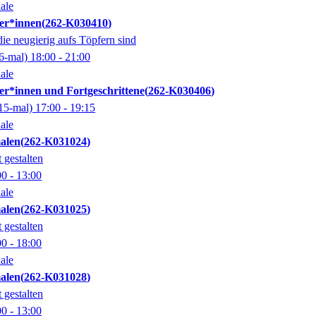
ale
er*innen
262-K030410
 die neugierig aufs Töpfern sind
6-mal)
18:00
- 21:00
ale
er*innen und Fortgeschrittene
262-K030406
15-mal)
17:00
- 19:15
ale
alen
262-K031024
 gestalten
00
- 13:00
ale
alen
262-K031025
 gestalten
00
- 18:00
ale
alen
262-K031028
 gestalten
00
- 13:00