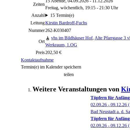
15 Abende, 04.09.2026 - 11.12.2026
Zeiten
Freitag, wöchentlich, 19:15 - 21:30 Uhr
Anzahl
15 Termin(e)
Leitung
Kirstin Bardroff-Fuchs
Nummer
262-K030407
vhs im Bildhäuser Hof
,
Alte Pfarrgasse 3 
Ort
Werkraum, 1.OG
Preis
202,50 €
Kontaktaufnahme
Termin(e) im Kalender speichern
teilen
Weitere Veranstaltungen von
Ki
Töpfern für Anfäng
02.09.26 - 09.12.26
(
Bad Neustadt a. d. Sa
Töpfern für Anfäng
02.09.26 - 09.12.26
(