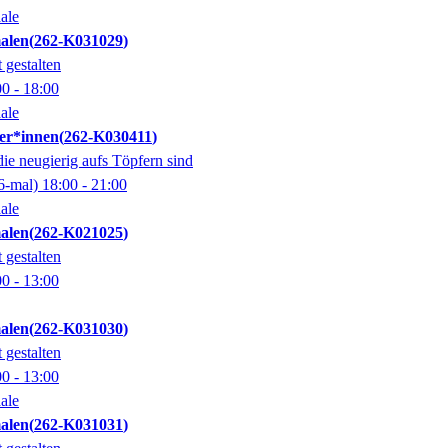
ale
alen
262-K031029
 gestalten
00
- 18:00
ale
er*innen
262-K030411
 die neugierig aufs Töpfern sind
6-mal)
18:00
- 21:00
ale
alen
262-K021025
 gestalten
00
- 13:00
alen
262-K031030
 gestalten
00
- 13:00
ale
alen
262-K031031