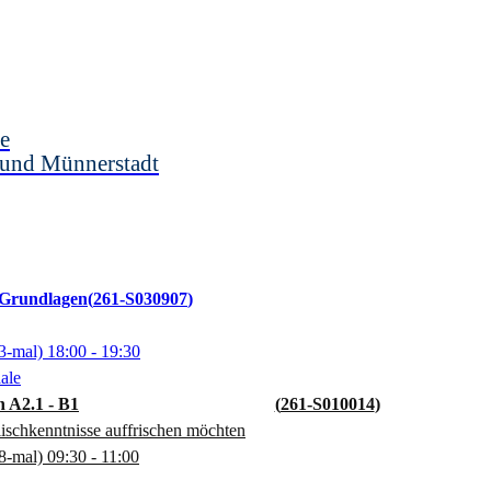
e
 und Münnerstadt
 Grundlagen
261-S030907
3-mal)
18:00
- 19:30
ale
 A2.1 - B1
261-S010014
glischkenntnisse auffrischen möchten
8-mal)
09:30
- 11:00