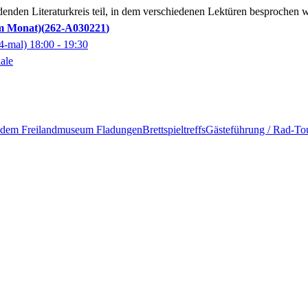
enden Literaturkreis teil, in dem verschiedenen Lektüren besprochen 
im Monat)
262-A030221
4-mal)
18:00
- 19:30
ale
t dem Freilandmuseum Fladungen
Brettspieltreffs
Gästeführung / Rad-To