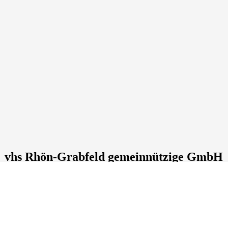
vhs Rhön-Grabfeld gemeinnützige GmbH
Postfach: 67
, 97638
Mellrichstadt
Tel.: +49 9776 7090980
kundenservice@die-vhs.de
Lage & Routenplaner